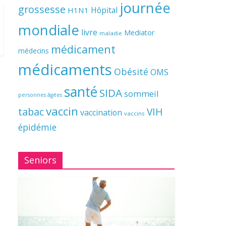
journée
grossesse
Hôpital
H1N1
mondiale
livre
Mediator
maladie
médicament
médecins
médicaments
Obésité
OMS
santé
SIDA
sommeil
personnes âgées
vaccin
tabac
VIH
vaccination
vaccins
épidémie
Seniors