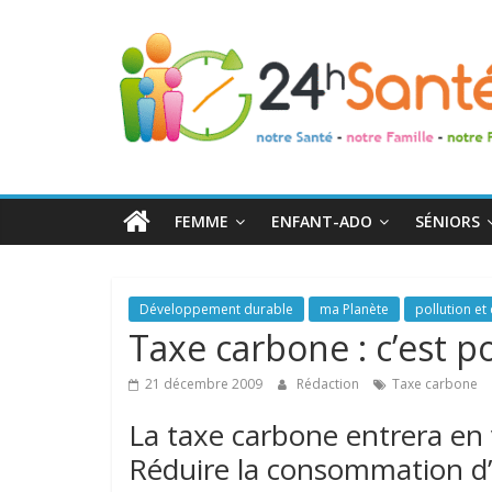
24h
Santé
La
santé
de
FEMME
ENFANT-ADO
SÉNIORS
toute
la
famille
Développement durable
ma Planète
pollution et 
Taxe carbone : c’est po
21 décembre 2009
Rédaction
Taxe carbone
La taxe carbone entrera en vi
Réduire la consommation d’é