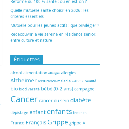
Réforme du 100 % santé : où en est-on ?
Quelle mutuelle santé choisir en 2026 : les
critères essentiels
Mutuelle pour les jeunes actifs : que privilégier ?
Redécouvrir la vie sereine en résidence senior,
entre culture et nature
Étiquettes
alcool
alimentation
allergies
allergie
Alzheimer
Assurance-maladie
beauté
asthme
bio
bébé (0-2 ans)
campagne
biodiversité
Cancer
diabète
cancer du sein
→
enfants
enfant
dépistage
femmes
Grippe
Français
France
grippe A