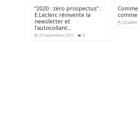
‘‘2020 : zéro prospectus’’ :
Commer
E.Leclerc réinvente la
commen
newsletter et
28 juille
l’autocollant…
29 septembre 2010
0