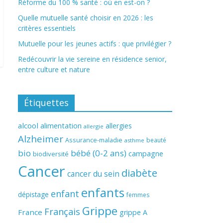
Réforme du 100 % santé : où en est-on ?
Quelle mutuelle santé choisir en 2026 : les
critères essentiels
Mutuelle pour les jeunes actifs : que privilégier ?
Redécouvrir la vie sereine en résidence senior,
entre culture et nature
Étiquettes
alcool
alimentation
allergies
allergie
Alzheimer
Assurance-maladie
beauté
asthme
bio
bébé (0-2 ans)
campagne
biodiversité
Cancer
diabète
cancer du sein
enfants
enfant
dépistage
femmes
Grippe
Français
France
grippe A