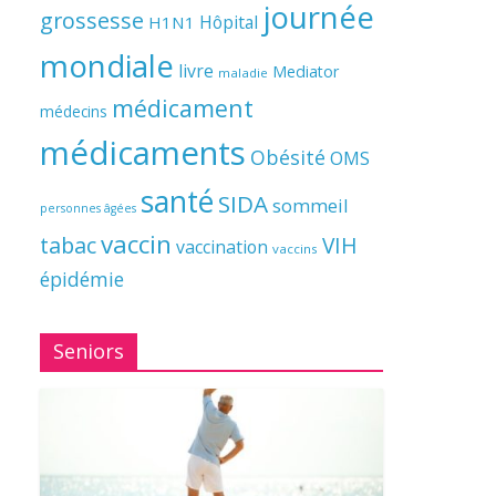
journée
grossesse
Hôpital
H1N1
mondiale
livre
Mediator
maladie
médicament
médecins
médicaments
Obésité
OMS
santé
SIDA
sommeil
personnes âgées
vaccin
tabac
VIH
vaccination
vaccins
épidémie
Seniors