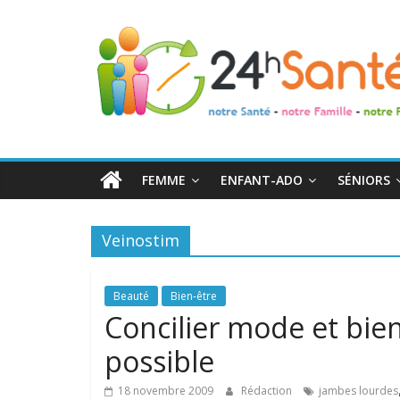
24h
Santé
La
santé
de
FEMME
ENFANT-ADO
SÉNIORS
toute
la
famille
Veinostim
Beauté
Bien-être
Concilier mode et bien
possible
18 novembre 2009
Rédaction
jambes lourdes