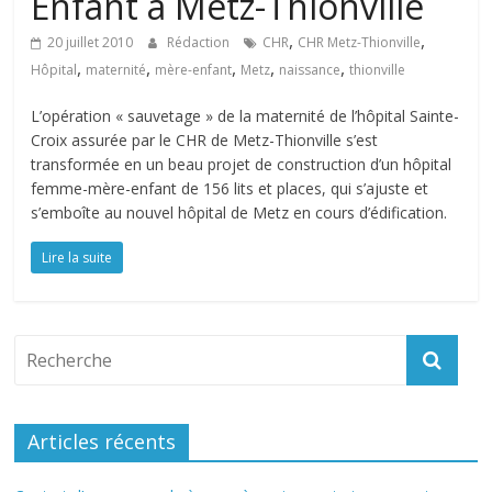
Enfant à Metz-Thionville
,
,
20 juillet 2010
Rédaction
CHR
CHR Metz-Thionville
,
,
,
,
,
Hôpital
maternité
mère-enfant
Metz
naissance
thionville
L’opération « sauvetage » de la maternité de l’hôpital Sainte-
Croix assurée par le CHR de Metz-Thionville s’est
transformée en un beau projet de construction d’un hôpital
femme-mère-enfant de 156 lits et places, qui s’ajuste et
s’emboîte au nouvel hôpital de Metz en cours d’édification.
Lire la suite
Articles récents