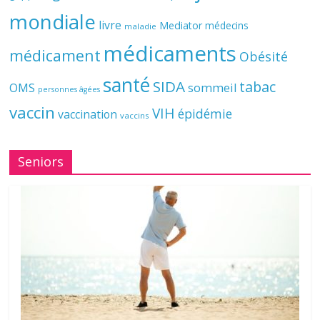
mondiale
livre
Mediator
médecins
maladie
médicaments
médicament
Obésité
santé
SIDA
tabac
OMS
sommeil
personnes âgées
vaccin
VIH
épidémie
vaccination
vaccins
Seniors