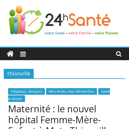
24h
Santé
thionville
La
santé
de
Hôpitaux, cliniques
Mes droits, mes démarches
Santé
toute
pratique
la
Maternité : le nouvel
famille
hôpital Femme-Mère-