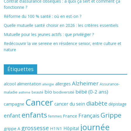
Contrat d’assurance obsèques : à quoi ça sert et comment ça
fonctionne ?
Réforme du 100 % santé : où en est-on ?
Quelle mutuelle santé choisir en 2026 : les critères essentiels
Mutuelle pour les jeunes actifs : que privilégier ?
Redécouvrir la vie sereine en résidence senior, entre culture et
nature
Étiquettes
Alzheimer
alcool
alimentation
allergies
Assurance-
allergie
bio
bébé (0-2 ans)
biodiversité
maladie
beauté
asthme
Cancer
diabète
cancer du sein
campagne
dépistage
enfants
Grippe
enfant
Français
France
femmes
journée
grossesse
Hôpital
H1N1
grippe A