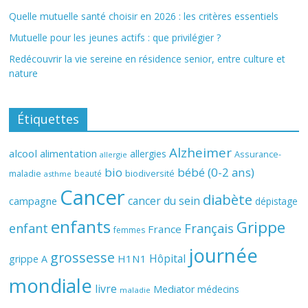
Quelle mutuelle santé choisir en 2026 : les critères essentiels
Mutuelle pour les jeunes actifs : que privilégier ?
Redécouvrir la vie sereine en résidence senior, entre culture et
nature
Étiquettes
Alzheimer
alcool
alimentation
allergies
Assurance-
allergie
bio
bébé (0-2 ans)
biodiversité
maladie
beauté
asthme
Cancer
diabète
cancer du sein
campagne
dépistage
enfants
Grippe
enfant
Français
France
femmes
journée
grossesse
Hôpital
H1N1
grippe A
mondiale
livre
Mediator
médecins
maladie