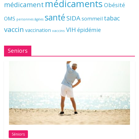
médicaments
médicament
Obésité
santé
SIDA
tabac
OMS
sommeil
personnes âgées
vaccin
VIH
épidémie
vaccination
vaccins
Seniors
Séniors