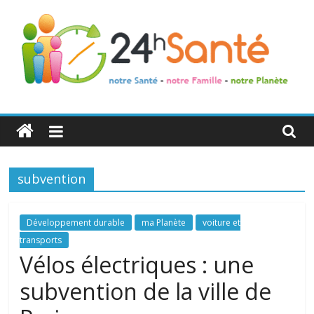
24h
Santé
subvention
La
santé
de
Développement durable
ma Planète
voiture et
toute
transports
la
Vélos électriques : une
famille
subvention de la ville de