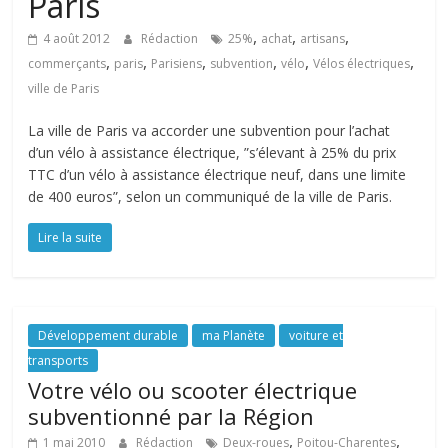
Paris
,
,
,
4 août 2012
Rédaction
25%
achat
artisans
,
,
,
,
,
,
commerçants
paris
Parisiens
subvention
vélo
Vélos électriques
ville de Paris
La ville de Paris va accorder une subvention pour l’achat
d’un vélo à assistance électrique, ”s’élevant à 25% du prix
TTC d’un vélo à assistance électrique neuf, dans une limite
de 400 euros”, selon un communiqué de la ville de Paris.
Lire la suite
Développement durable
ma Planète
voiture et
transports
Votre vélo ou scooter électrique
subventionné par la Région
,
,
1 mai 2010
Rédaction
Deux-roues
Poitou-Charentes