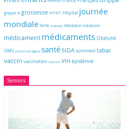
enfant
Français
France
femmes
journée
grossesse
Hôpital
H1N1
grippe A
mondiale
livre
Mediator
médecins
maladie
médicaments
médicament
Obésité
santé
SIDA
tabac
OMS
sommeil
personnes âgées
vaccin
VIH
épidémie
vaccination
vaccins
Seniors