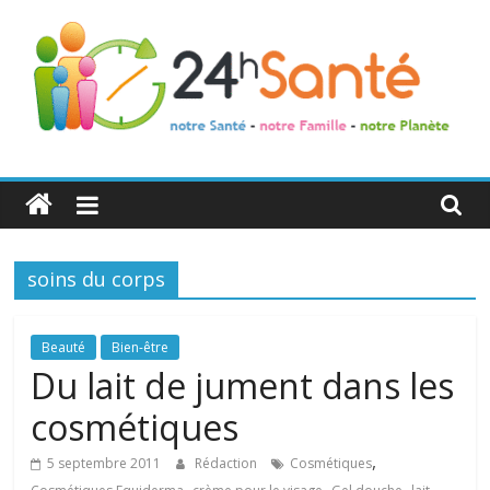
24h
Santé
soins du corps
La
santé
de
Beauté
Bien-être
toute
Du lait de jument dans les
la
cosmétiques
famille
,
5 septembre 2011
Rédaction
Cosmétiques
,
,
,