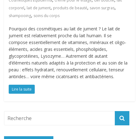
Cosmétiques Equiderma
crème pour le visage
Gel douche
lait
,
,
,
,
corporel
lait de jument
produits de beauté
savon surgras
,
shampooing
soins du corps
Pourquoi des cosmétiques au lait de jument ? Le lait de
jument est relativement proche du lait humain. Il se
compose essentiellement de vitamines, minéraux et oligo-
éléments, acides gras essentiels, phospholipides,
glycoprotéines, Lysozyme… Autrement dit autant
d’éléments naturels adaptés à la protection et au soin de la
peau : effets hydratant, renouvellement cellulaire, tenseur
antirides… voire même cicatrisants et antibactériens.
Lire la suite