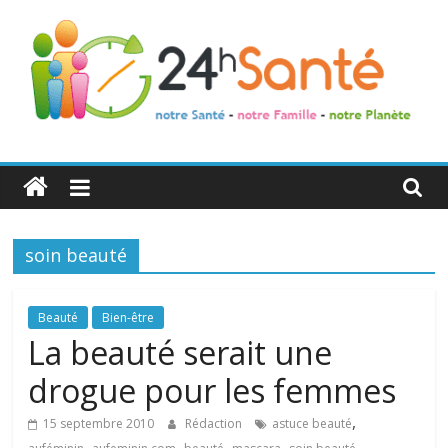
24h
Santé
soin beauté
La
santé
de
Beauté
Bien-être
toute
La beauté serait une
la
drogue pour les femmes
famille
,
15 septembre 2010
Rédaction
astuce beauté
,
,
,
,