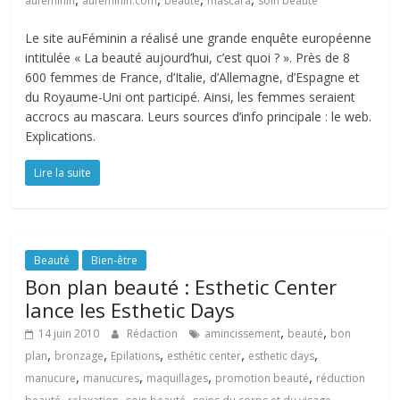
auféminin
aufeminin.com
beauté
mascara
soin beauté
Le site auFéminin a réalisé une grande enquête européenne
intitulée « La beauté aujourd’hui, c’est quoi ? ». Près de 8
600 femmes de France, d’Italie, d’Allemagne, d’Espagne et
du Royaume-Uni ont participé. Ainsi, les femmes seraient
accrocs au mascara. Leurs sources d’info principale : le web.
Explications.
Lire la suite
Beauté
Bien-être
Bon plan beauté : Esthetic Center
lance les Esthetic Days
,
,
14 juin 2010
Rédaction
amincissement
beauté
bon
,
,
,
,
,
plan
bronzage
Epilations
esthétic center
esthetic days
,
,
,
,
manucure
manucures
maquillages
promotion beauté
réduction
,
,
,