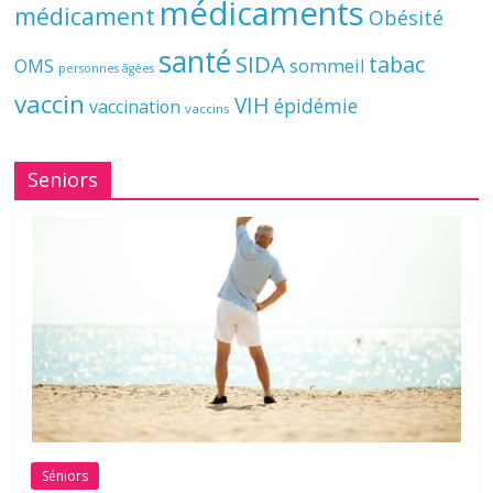
médicaments
médicament
Obésité
santé
SIDA
tabac
OMS
sommeil
personnes âgées
vaccin
VIH
épidémie
vaccination
vaccins
Seniors
Séniors