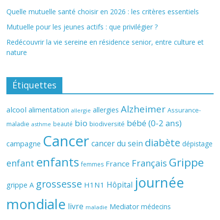
Quelle mutuelle santé choisir en 2026 : les critères essentiels
Mutuelle pour les jeunes actifs : que privilégier ?
Redécouvrir la vie sereine en résidence senior, entre culture et
nature
Étiquettes
Alzheimer
alcool
alimentation
allergies
Assurance-
allergie
bio
bébé (0-2 ans)
biodiversité
maladie
beauté
asthme
Cancer
diabète
cancer du sein
campagne
dépistage
enfants
Grippe
enfant
Français
France
femmes
journée
grossesse
Hôpital
H1N1
grippe A
mondiale
livre
Mediator
médecins
maladie