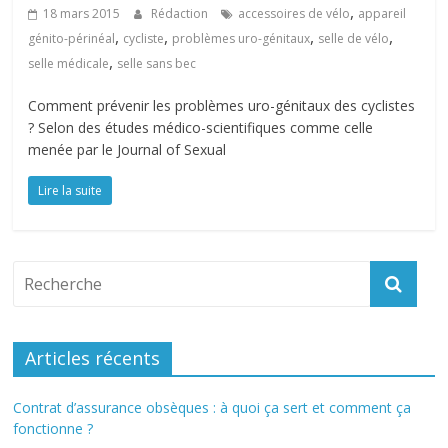
,
18 mars 2015
Rédaction
accessoires de vélo
appareil
,
,
,
,
génito-périnéal
cycliste
problèmes uro-génitaux
selle de vélo
,
selle médicale
selle sans bec
Comment prévenir les problèmes uro-génitaux des cyclistes
? Selon des études médico-scientifiques comme celle
menée par le Journal of Sexual
Lire la suite
Articles récents
Contrat d’assurance obsèques : à quoi ça sert et comment ça
fonctionne ?