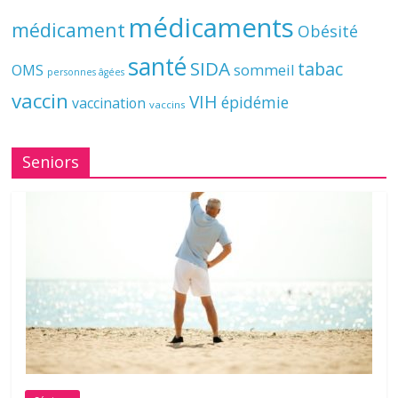
médicaments
médicament
Obésité
santé
SIDA
tabac
OMS
sommeil
personnes âgées
vaccin
VIH
épidémie
vaccination
vaccins
Seniors