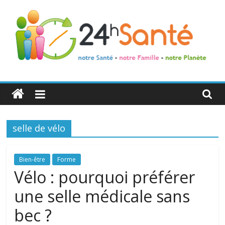
24h
Santé
selle de vélo
La
santé
de
Bien-être
Forme
toute
Vélo : pourquoi préférer
la
une selle médicale sans
famille
bec ?