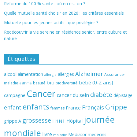
Réforme du 100 % santé : où en est-on ?
Quelle mutuelle santé choisir en 2026 : les critères essentiels
Mutuelle pour les jeunes actifs : que privilégier ?
Redécouvrir la vie sereine en résidence senior, entre culture et
nature
Étiquettes
Alzheimer
alcool
alimentation
allergies
Assurance-
allergie
bio
bébé (0-2 ans)
biodiversité
maladie
beauté
asthme
Cancer
diabète
cancer du sein
campagne
dépistage
enfants
Grippe
enfant
Français
France
femmes
journée
grossesse
Hôpital
H1N1
grippe A
mondiale
livre
Mediator
médecins
maladie