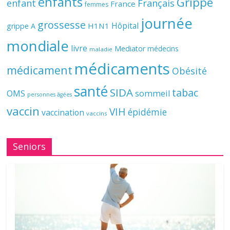
enfants
Grippe
enfant
Français
France
femmes
journée
grossesse
Hôpital
H1N1
grippe A
mondiale
livre
Mediator
médecins
maladie
médicaments
médicament
Obésité
santé
SIDA
tabac
OMS
sommeil
personnes âgées
vaccin
VIH
épidémie
vaccination
vaccins
Seniors