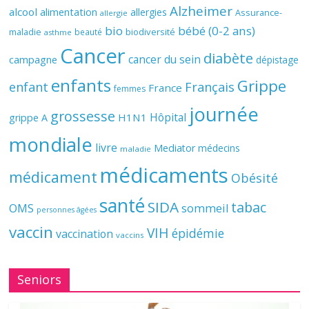
Alzheimer
alcool
alimentation
allergies
Assurance-
allergie
bio
bébé (0-2 ans)
biodiversité
maladie
beauté
asthme
Cancer
diabète
cancer du sein
campagne
dépistage
enfants
Grippe
enfant
Français
France
femmes
journée
grossesse
Hôpital
H1N1
grippe A
mondiale
livre
Mediator
médecins
maladie
médicaments
médicament
Obésité
santé
SIDA
tabac
OMS
sommeil
personnes âgées
vaccin
VIH
épidémie
vaccination
vaccins
Seniors