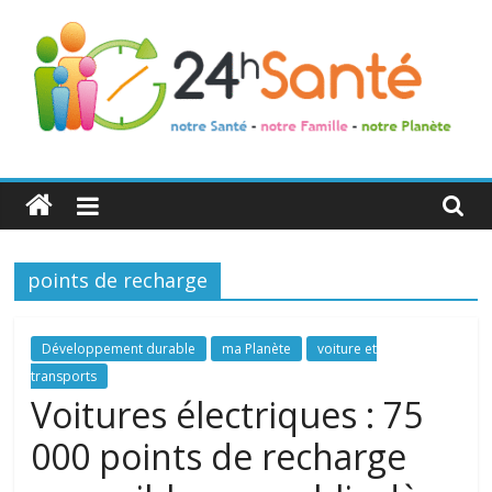
24h
Santé
points de recharge
La
santé
de
Développement durable
ma Planète
voiture et
toute
transports
la
Voitures électriques : 75
famille
000 points de recharge