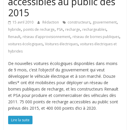
accessibles au public dès
2015
,
,
15 avril 2010
Rédaction
constructeurs
gouvernement
,
,
,
,
,
hybride
points de recharge
PSA
recharge
rechargeables
,
,
,
Renault
réseau d’approvisionnement
réseau de bornes publiques
,
,
voitures écologiques
Voitures électriques
voitures électriques et
hybrides
De nouvelles voitures écologiques disponibles dans moins
de 9 mois, c’est l’objectif du gouvernement qui veut
développer le véhicule électrique et à son marché. Douze
villes* ont été mobilisées pour déployer un réseau de
bornes publiques de recharge, et les constructeurs Renault
et PSA pour produire et commercialiser des véhicules dès
2011. 75 000 points de recharge accessibles au public sont
prévus dès 2015, et 400 000 points d’ici à 2020.
Lire la suite