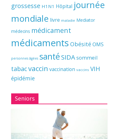
journée
grossesse
Hôpital
H1N1
mondiale
livre
Mediator
maladie
médicament
médecins
médicaments
Obésité
OMS
santé
SIDA
sommeil
personnes âgées
vaccin
tabac
VIH
vaccination
vaccins
épidémie
Seniors