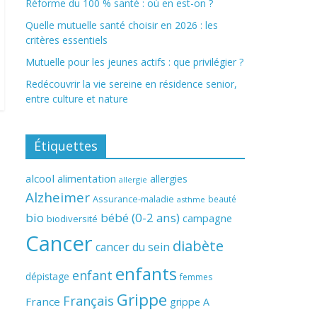
Réforme du 100 % santé : où en est-on ?
Quelle mutuelle santé choisir en 2026 : les
critères essentiels
Mutuelle pour les jeunes actifs : que privilégier ?
Redécouvrir la vie sereine en résidence senior,
entre culture et nature
Étiquettes
alcool
alimentation
allergies
allergie
Alzheimer
Assurance-maladie
beauté
asthme
bio
bébé (0-2 ans)
campagne
biodiversité
Cancer
diabète
cancer du sein
enfants
enfant
dépistage
femmes
Grippe
Français
France
grippe A