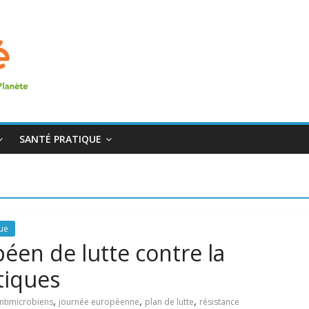
SANTÉ PRATIQUE
que
éen de lutte contre la
tiques
,
,
,
ntimicrobiens
journée européenne
plan de lutte
résistance