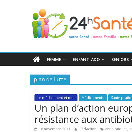
24h
Santé
La
santé
de
FEMME
ENFANT-ADO
SÉNIORS
toute
la
famille
plan de lutte
Le médicament et moi
Médicaments
Santé prati
Un plan d’action europ
résistance aux antibio
,
18 novembre 2011
Rédaction
antibiotiques
a