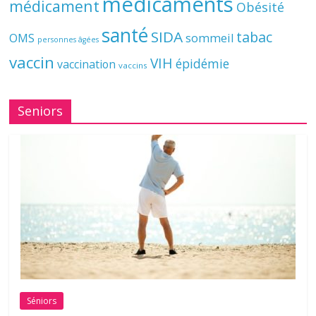
médicaments
médicament
Obésité
santé
SIDA
tabac
OMS
sommeil
personnes âgées
vaccin
VIH
épidémie
vaccination
vaccins
Seniors
Séniors