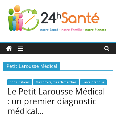
24h
Santé
Petit Larousse Médical
La
santé
de
consultations
Mes droits, mes démarches
Santé pratique
toute
Le Petit Larousse Médical
la
: un premier diagnostic
famille
médical…