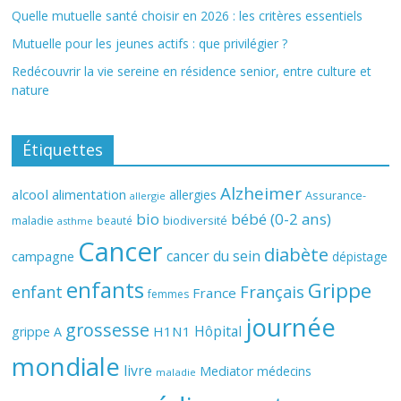
Quelle mutuelle santé choisir en 2026 : les critères essentiels
Mutuelle pour les jeunes actifs : que privilégier ?
Redécouvrir la vie sereine en résidence senior, entre culture et
nature
Étiquettes
Alzheimer
alcool
alimentation
allergies
Assurance-
allergie
bio
bébé (0-2 ans)
biodiversité
maladie
beauté
asthme
Cancer
diabète
cancer du sein
campagne
dépistage
enfants
Grippe
enfant
Français
France
femmes
journée
grossesse
Hôpital
H1N1
grippe A
mondiale
livre
Mediator
médecins
maladie