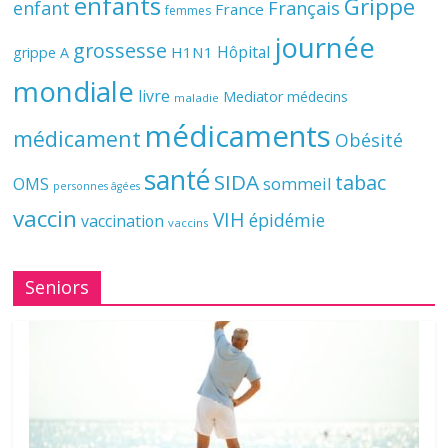
enfants
Grippe
enfant
Français
France
femmes
journée
grossesse
Hôpital
H1N1
grippe A
mondiale
livre
Mediator
médecins
maladie
médicaments
médicament
Obésité
santé
SIDA
tabac
OMS
sommeil
personnes âgées
vaccin
VIH
épidémie
vaccination
vaccins
Seniors