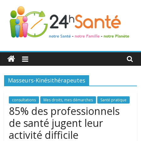
24h
Santé
Masseurs-Kinésithérapeutes
La
santé
de
consultations
Mes droits, mes démarches
Santé pratique
toute
85% des professionnels
la
de santé jugent leur
famille
activité difficile