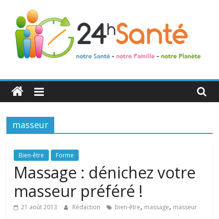
24h
Santé
masseur
La
santé
de
Bien-être
Forme
toute
Massage : dénichez votre
la
masseur préféré !
famille
,
,
21 août 2013
Rédaction
bien-être
massage
masseur