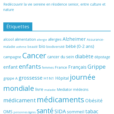
Redécouvrir la vie sereine en résidence senior, entre culture et
nature
Étiquettes
Alzheimer
alcool
alimentation
allergies
Assurance-
allergie
bio
bébé (0-2 ans)
biodiversité
maladie
beauté
asthme
Cancer
diabète
cancer du sein
campagne
dépistage
enfants
Grippe
enfant
Français
France
femmes
journée
grossesse
Hôpital
H1N1
grippe A
mondiale
livre
Mediator
médecins
maladie
médicaments
médicament
Obésité
santé
SIDA
tabac
OMS
sommeil
personnes âgées