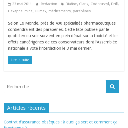
,
,
,
,
23 mai 2011
Rédaction
Biafine
Clarix
Codotussyl
Drill
,
,
,
Hexapneumine
Humex
médicaments
parabènes
Selon Le Monde, près de 400 spécialités pharmaceutiques
contiendraient des parabènes. Cette liste publiée par le
quotidien du soir survient en plein débat sur la toxicité et les
effets cancérigènes de ces conservateurs dont l’Assemblée
nationale a voté l’interdiction le 3 mai dernier.
Lire la suite
Articles récents
Contrat d’assurance obsèques : à quoi ça sert et comment ça
fonctionne ?