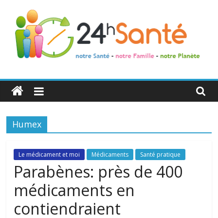
24h
Santé
Humex
La
santé
de
Le médicament et moi
Médicaments
Santé pratique
toute
Parabènes: près de 400
la
médicaments en
famille
contiendraient