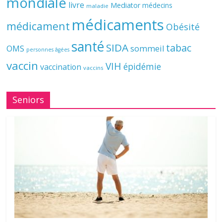
mondiale
livre
Mediator
médecins
maladie
médicaments
médicament
Obésité
santé
SIDA
tabac
OMS
sommeil
personnes âgées
vaccin
VIH
épidémie
vaccination
vaccins
Seniors