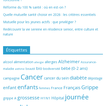
Réforme du 100 % santé : où en est-on ?
Quelle mutuelle santé choisir en 2026 : les critères essentiels
Mutuelle pour les jeunes actifs : que privilégier ?
Redécouvrir la vie sereine en résidence senior, entre culture et
nature
Étiquettes
Alzheimer
alcool
alimentation
allergies
Assurance-
allergie
bio
bébé (0-2 ans)
biodiversité
maladie
beauté
asthme
Cancer
diabète
cancer du sein
campagne
dépistage
enfants
Grippe
enfant
Français
France
femmes
journée
grossesse
Hôpital
H1N1
grippe A