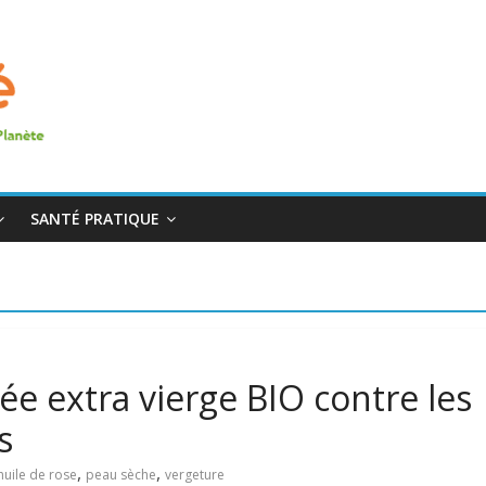
SANTÉ PRATIQUE
e extra vierge BIO contre les
s
,
,
huile de rose
peau sèche
vergeture