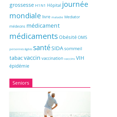
journée
grossesse
Hôpital
H1N1
mondiale
livre
Mediator
maladie
médicament
médecins
médicaments
Obésité
OMS
santé
SIDA
sommeil
personnes âgées
vaccin
tabac
VIH
vaccination
vaccins
épidémie
Seniors