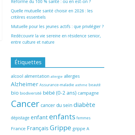
Réforme du 100 % santé : où en est-on ?
Quelle mutuelle santé choisir en 2026 : les
critères essentiels
Mutuelle pour les jeunes actifs : que privilégier ?
Redécouvrir la vie sereine en résidence senior,
entre culture et nature
Étiquettes
alcool
alimentation
allergies
allergie
Alzheimer
Assurance-maladie
beauté
asthme
bio
bébé (0-2 ans)
campagne
biodiversité
Cancer
diabète
cancer du sein
enfants
enfant
dépistage
femmes
Grippe
Français
France
grippe A