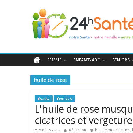
24h
Santé
La
santé
de
FEMME
ENFANT-ADO
SÉNIORS
toute
la
famille
huile de rose
Beauté
Bien-être
L'huile de rose musqué
cicatrices et vergeture
,
,
5 mars 2010
Rédaction
beauté bio
cicatrice