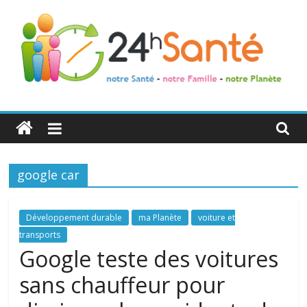
24h
Santé
google car
La
santé
de
Développement durable
ma Planète
voiture et
toute
transports
la
Google teste des voitures
famille
sans chauffeur pour