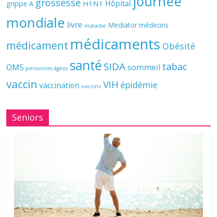
journée
grossesse
Hôpital
H1N1
grippe A
mondiale
livre
Mediator
médecins
maladie
médicaments
médicament
Obésité
santé
SIDA
tabac
OMS
sommeil
personnes âgées
vaccin
VIH
épidémie
vaccination
vaccins
Seniors