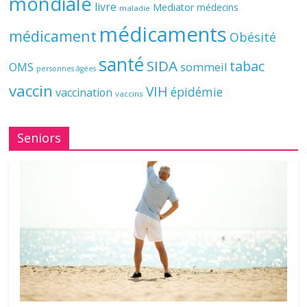
mondiale
livre
Mediator
médecins
maladie
médicaments
médicament
Obésité
santé
SIDA
tabac
OMS
sommeil
personnes âgées
vaccin
VIH
épidémie
vaccination
vaccins
Seniors