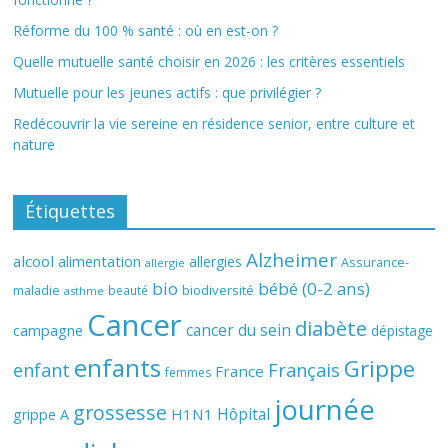
Réforme du 100 % santé : où en est-on ?
Quelle mutuelle santé choisir en 2026 : les critères essentiels
Mutuelle pour les jeunes actifs : que privilégier ?
Redécouvrir la vie sereine en résidence senior, entre culture et
nature
Étiquettes
Alzheimer
alcool
alimentation
allergies
Assurance-
allergie
bio
bébé (0-2 ans)
biodiversité
maladie
beauté
asthme
Cancer
diabète
cancer du sein
campagne
dépistage
enfants
Grippe
enfant
Français
France
femmes
journée
grossesse
Hôpital
H1N1
grippe A