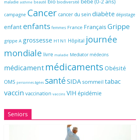
bio
bébé (0-2 ans)
biodiversité
maladie
beauté
asthme
Cancer
diabète
cancer du sein
campagne
dépistage
enfants
Grippe
enfant
Français
France
femmes
journée
grossesse
Hôpital
H1N1
grippe A
mondiale
livre
Mediator
médecins
maladie
médicaments
médicament
Obésité
santé
SIDA
tabac
OMS
sommeil
personnes âgées
vaccin
VIH
épidémie
vaccination
vaccins
Seniors