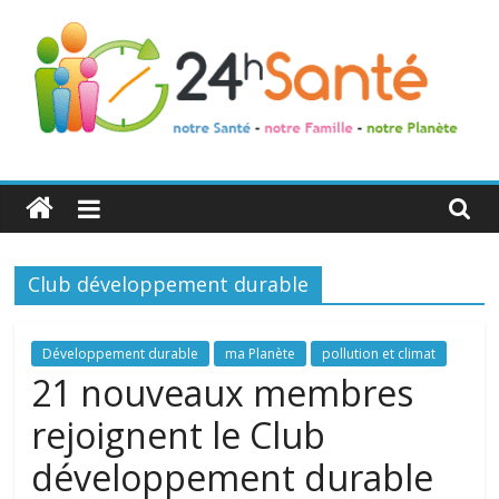
24h
Santé
Club développement durable
La
santé
de
Développement durable
ma Planète
pollution et climat
toute
21 nouveaux membres
la
rejoignent le Club
famille
développement durable