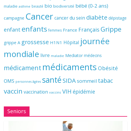
bio
bébé (0-2 ans)
biodiversité
maladie
beauté
asthme
Cancer
diabète
cancer du sein
campagne
dépistage
enfants
Grippe
enfant
Français
France
femmes
journée
grossesse
Hôpital
H1N1
grippe A
mondiale
livre
Mediator
médecins
maladie
médicaments
médicament
Obésité
santé
SIDA
tabac
OMS
sommeil
personnes âgées
vaccin
VIH
épidémie
vaccination
vaccins
Seniors