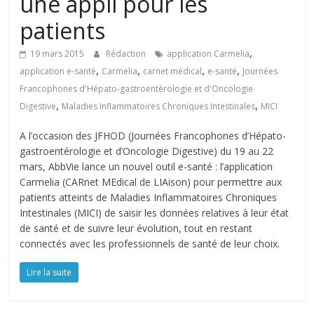
une appli pour les
patients
,
19 mars 2015
Rédaction
application Carmelia
,
,
,
,
application e-santé
Carmelia
carnet médical
e-santé
Journées
Francophones d'Hépato-gastroentérologie et d'Oncologie
,
,
Digestive
Maladies Inflammatoires Chroniques Intestinales
MICI
A l’occasion des JFHOD (Journées Francophones d’Hépato-
gastroentérologie et d’Oncologie Digestive) du 19 au 22
mars, AbbVie lance un nouvel outil e-santé : l’application
Carmelia (CARnet MEdical de LIAison) pour permettre aux
patients atteints de Maladies Inflammatoires Chroniques
Intestinales (MICI) de saisir les données relatives à leur état
de santé et de suivre leur évolution, tout en restant
connectés avec les professionnels de santé de leur choix.
Lire la suite