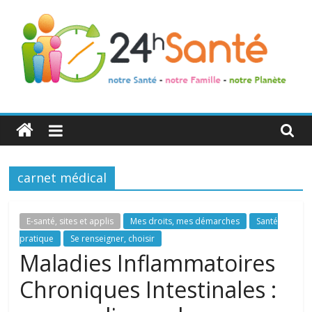
24h
Santé
carnet médical
La
santé
de
E-santé, sites et applis
Mes droits, mes démarches
Santé
toute
pratique
Se renseigner, choisir
la
Maladies Inflammatoires
famille
Chroniques Intestinales :