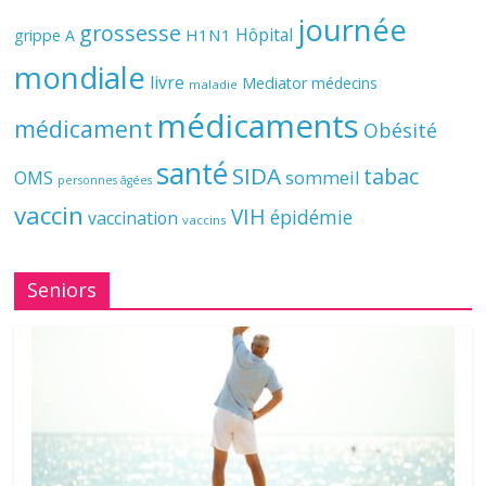
journée
grossesse
Hôpital
H1N1
grippe A
mondiale
livre
Mediator
médecins
maladie
médicaments
médicament
Obésité
santé
SIDA
tabac
OMS
sommeil
personnes âgées
vaccin
VIH
épidémie
vaccination
vaccins
Seniors