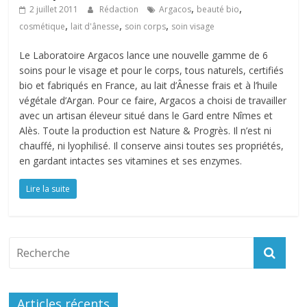
,
,
2 juillet 2011
Rédaction
Argacos
beauté bio
,
,
,
cosmétique
lait d'ânesse
soin corps
soin visage
Le Laboratoire Argacos lance une nouvelle gamme de 6
soins pour le visage et pour le corps, tous naturels, certifiés
bio et fabriqués en France, au lait d’Ânesse frais et à l’huile
végétale d’Argan. Pour ce faire, Argacos a choisi de travailler
avec un artisan éleveur situé dans le Gard entre Nîmes et
Alès. Toute la production est Nature & Progrès. Il n’est ni
chauffé, ni lyophilisé. Il conserve ainsi toutes ses propriétés,
en gardant intactes ses vitamines et ses enzymes.
Lire la suite
Articles récents