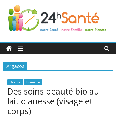
24h
Santé
Argacos
La
santé
de
Beauté
Bien-être
toute
Des soins beauté bio au
la
lait d'anesse (visage et
famille
corps)