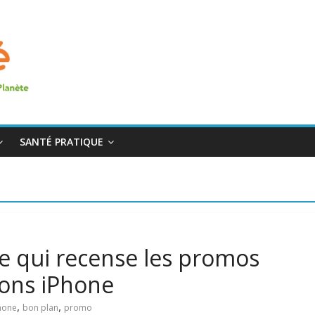
SANTÉ PRATIQUE
e qui recense les promos
ions iPhone
,
,
phone
bon plan
promo