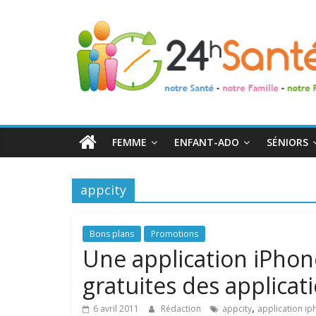
24h
Santé
La
santé
de
FEMME
ENFANT-ADO
SÉNIORS
toute
la
famille
appcity
Bons plans
Promotions
Une application iPhon
gratuites des applicat
,
6 avril 2011
Rédaction
appcity
application i