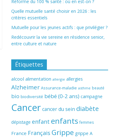
Réforme du 100 % santé : où en est-on ?
Quelle mutuelle santé choisir en 2026 : les
critères essentiels
Mutuelle pour les jeunes actifs : que privilégier ?
Redécouvrir la vie sereine en résidence senior,
entre culture et nature
Étiquettes
alcool
alimentation
allergies
allergie
Alzheimer
Assurance-maladie
beauté
asthme
bio
bébé (0-2 ans)
campagne
biodiversité
Cancer
diabète
cancer du sein
enfants
enfant
dépistage
femmes
Grippe
Français
France
grippe A