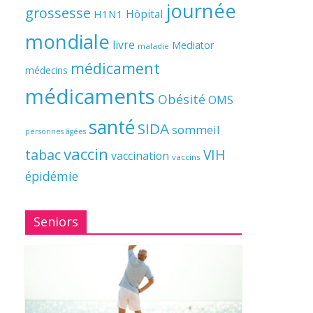
journée
grossesse
Hôpital
H1N1
mondiale
livre
Mediator
maladie
médicament
médecins
médicaments
Obésité
OMS
santé
SIDA
sommeil
personnes âgées
vaccin
tabac
VIH
vaccination
vaccins
épidémie
Seniors