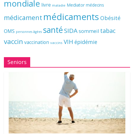
mondiale
livre
Mediator
médecins
maladie
médicaments
médicament
Obésité
santé
SIDA
tabac
OMS
sommeil
personnes âgées
vaccin
VIH
épidémie
vaccination
vaccins
Seniors