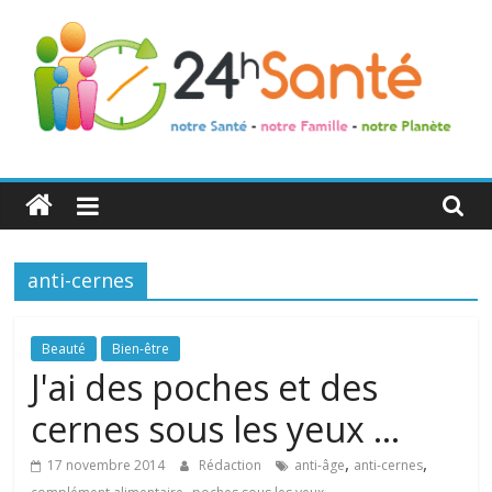
24h
Santé
anti-cernes
La
santé
de
Beauté
Bien-être
toute
J'ai des poches et des
la
cernes sous les yeux …
famille
,
,
17 novembre 2014
Rédaction
anti-âge
anti-cernes
,