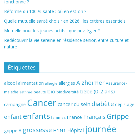
fonctionne ?
Réforme du 100 % santé : où en est-on ?
Quelle mutuelle santé choisir en 2026 : les critères essentiels
Mutuelle pour les jeunes actifs : que privilégier ?
Redécouvrir la vie sereine en résidence senior, entre culture et
nature
Étiquettes
Alzheimer
alcool
alimentation
allergies
Assurance-
allergie
bio
bébé (0-2 ans)
biodiversité
maladie
beauté
asthme
Cancer
diabète
cancer du sein
campagne
dépistage
enfants
Grippe
enfant
Français
France
femmes
journée
grossesse
Hôpital
H1N1
grippe A