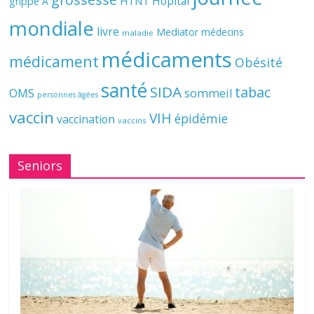
Hôpital
H1N1
grippe A
mondiale
livre
Mediator
médecins
maladie
médicaments
médicament
Obésité
santé
SIDA
tabac
OMS
sommeil
personnes âgées
vaccin
VIH
épidémie
vaccination
vaccins
Seniors