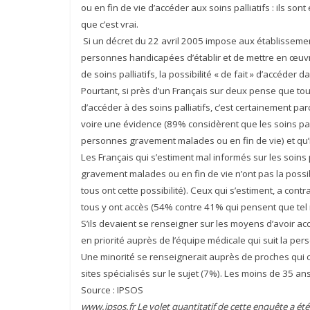
ou en fin de vie d’accéder aux soins palliatifs : ils s
que c’est vrai.
Si un décret du 22 avril 2005 impose aux établisse
personnes handicapées d’établir et de mettre en œuvre
de soins palliatifs, la possibilité « de fait » d’accéder 
Pourtant, si près d’un Français sur deux pense que to
d’accéder à des soins palliatifs, c’est certainement 
voire une évidence (89% considèrent que les soins pal
personnes gravement malades ou en fin de vie) et qu’
Les Français qui s’estiment mal informés sur les soin
gravement malades ou en fin de vie n’ont pas la possi
tous ont cette possibilité). Ceux qui s’estiment, a cont
tous y ont accès (54% contre 41% qui pensent que tel n
S’ils devaient se renseigner sur les moyens d’avoir acc
en priorité auprès de l’équipe médicale qui suit la pe
Une minorité se renseignerait auprès de proches qui on
sites spécialisés sur le sujet (7%). Les moins de 35 a
Source : IPSOS
www.ipsos.fr
Le volet quantitatif de cette enquête a ét