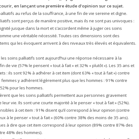
courir, en lançant une première étude d’opinion sur ce sujet.
lliatifs au refus de la souffrance, à une fin de vie sereine et digne.
liatifs sont perçus de manière positive, mais ils ne sont pas univoques :
a dignité jusque dans la mort et s’accordent même à juger ces soins
omme une véritable nécessité. Toutes ces dimensions sont des
 items qui les évoquent arrivent à des niveaux très élevés et équivalents.
 les soins palliatifs sont aujourd’hui une réponse nécessaire à la
e vie (57% le pensent « tout à fait » et 32% « plutôt »). Les 35 ans et
s : ils sont 92% à adhérer à cet item (dont 63% « tout à fait ») contre
Les femmes y adhèrent légèrement plus que les hommes : 91% contre
e 52% pour les hommes.
ent que les soins palliatifs permettent aux personnes gravement
eur vie. Ils sont une courte majorité à le penser « tout à fait » (52%).
nsibles à cet item : 91% disent qu’il correspond à leur opinion (contre
x à le penser « tout à fait » (60% contre 38% des moins de 35 ans).
s à dire que cet item correspond à leur opinion (89% contre 87% des
ontre 48% des hommes).