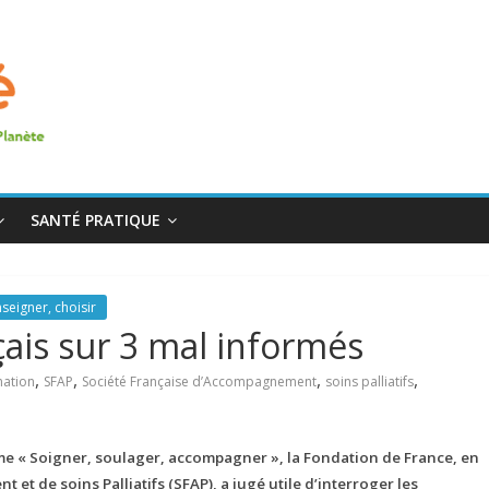
SANTÉ PRATIQUE
seigner, choisir
nçais sur 3 mal informés
,
,
,
,
mation
SFAP
Société Française d’Accompagnement
soins palliatifs
me « Soigner, soulager, accompagner », la Fondation de France, en
et de soins Palliatifs (SFAP), a jugé utile d’interroger les