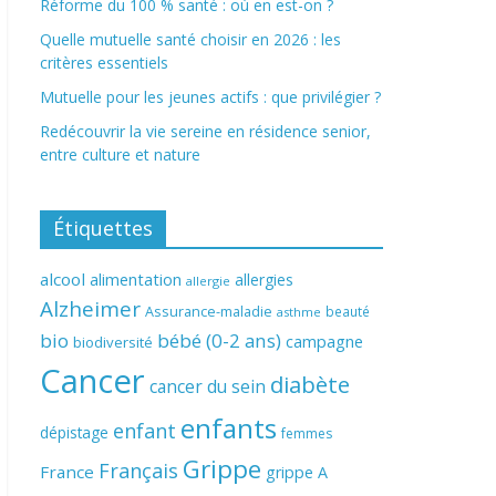
Réforme du 100 % santé : où en est-on ?
Quelle mutuelle santé choisir en 2026 : les
critères essentiels
Mutuelle pour les jeunes actifs : que privilégier ?
Redécouvrir la vie sereine en résidence senior,
entre culture et nature
Étiquettes
alcool
alimentation
allergies
allergie
Alzheimer
Assurance-maladie
beauté
asthme
bio
bébé (0-2 ans)
campagne
biodiversité
Cancer
diabète
cancer du sein
enfants
enfant
dépistage
femmes
Grippe
Français
France
grippe A