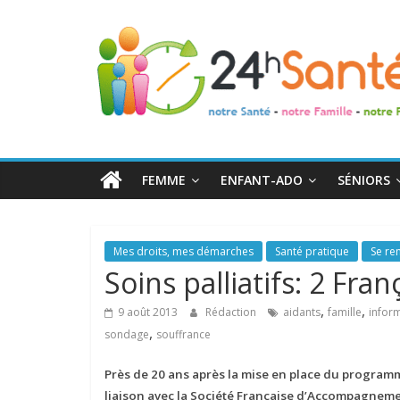
24h
Santé
La
santé
de
FEMME
ENFANT-ADO
SÉNIORS
toute
la
famille
Mes droits, mes démarches
Santé pratique
Se ren
Soins palliatifs: 2 Fra
,
,
9 août 2013
Rédaction
aidants
famille
infor
,
sondage
souffrance
Près de 20 ans après la mise en place du program
liaison avec la Société Française d’Accompagnement 