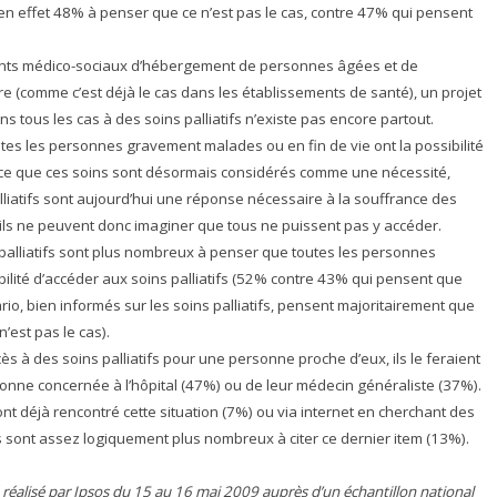
ont en effet 48% à penser que ce n’est pas le cas, contre 47% qui pensent
ments médico-sociaux d’hébergement de personnes âgées et de
 (comme c’est déjà le cas dans les établissements de santé), un projet
dans tous les cas à des soins palliatifs n’existe pas encore partout.
utes les personnes gravement malades ou en fin de vie ont la possibilité
parce que ces soins sont désormais considérés comme une nécessité,
liatifs sont aujourd’hui une réponse nécessaire à la souffrance des
ils ne peuvent donc imaginer que tous ne puissent pas y accéder.
s palliatifs sont plus nombreux à penser que toutes les personnes
bilité d’accéder aux soins palliatifs (52% contre 43% qui pensent que
rario, bien informés sur les soins palliatifs, pensent majoritairement que
’est pas le cas).
ès à des soins palliatifs pour une personne proche d’eux, ils le feraient
rsonne concernée à l’hôpital (47%) ou de leur médecin généraliste (37%).
t déjà rencontré cette situation (7%) ou via internet en cherchant des
ns sont assez logiquement plus nombreux à citer ce dernier item (13%).
é réalisé par Ipsos du 15 au 16 mai 2009 auprès d’un échantillon national