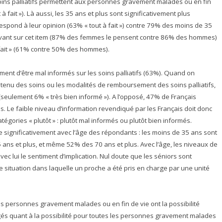
ins palliatifs permettent aux personnes gravement malades ou en fin
à fait »). Là aussi, les 35 ans et plus sont significativement plus
rrespond à leur opinion (63% « tout à fait ») contre 79% des moins de 35
s clivant sur cet item (87% des femmes le pensent contre 86% des hommes)
 fait » (61% contre 50% des hommes).
ment d’être mal informés sur les soins palliatifs (63%). Quand on
contenu des soins ou les modalités de remboursement des soins palliatifs,
 (seulement 6% « très bien informé »). A l’opposé, 47% de Français
s. Le faible niveau d’information revendiqué par les Français doit donc
tégories « plutôt » : plutôt mal informés ou plutôt bien informés.
se significativement avec l’âge des répondants : les moins de 35 ans sont
 ans et plus, et même 52% des 70 ans et plus. Avec l’âge, les niveaux de
c lui le sentiment d’implication. Nul doute que les séniors sont
situation dans laquelle un proche a été pris en charge par une unité
s personnes gravement malades ou en fin de vie ont la possibilité
tagés quant à la possibilité pour toutes les personnes gravement malades