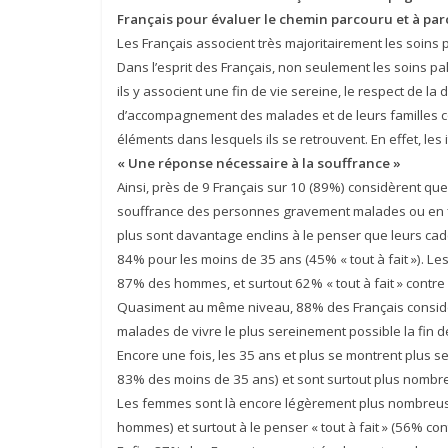
Français pour évaluer le chemin parcouru et à par
Les Français associent très majoritairement les soins pa
Dans l’esprit des Français, non seulement les soins pal
ils y associent une fin de vie sereine, le respect de l
d’accompagnement des malades et de leurs familles c
éléments dans lesquels ils se retrouvent. En effet, les
« Une réponse nécessaire à la souffrance »
Ainsi, près de 9 Français sur 10 (89%) considèrent que
souffrance des personnes gravement malades ou en fin d
plus sont davantage enclins à le penser que leurs cadet
84% pour les moins de 35 ans (45% « tout à fait »). 
87% des hommes, et surtout 62% « tout à fait » contr
Quasiment au même niveau, 88% des Français considèr
malades de vivre le plus sereinement possible la fin de l
Encore une fois, les 35 ans et plus se montrent plus se
83% des moins de 35 ans) et sont surtout plus nombreu
Les femmes sont là encore légèrement plus nombreuse
hommes) et surtout à le penser « tout à fait » (56% c