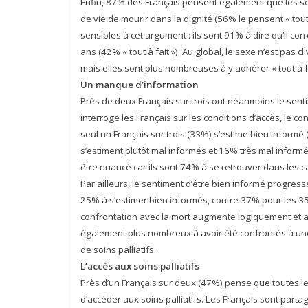
Enfin, 87% des Français pensent également que les so
de vie de mourir dans la dignité (56% le pensent « tout 
sensibles à cet argument : ils sont 91% à dire qu’il co
ans (42% « tout à fait »). Au global, le sexe n’est pa
mais elles sont plus nombreuses à y adhérer « tout à
Un manque d’information
Près de deux Français sur trois ont néanmoins le senti
interroge les Français sur les conditions d’accès, le 
seul un Français sur trois (33%) s’estime bien informé
s’estiment plutôt mal informés et 16% très mal informé
être nuancé car ils sont 74% à se retrouver dans les ca
Par ailleurs, le sentiment d’être bien informé progres
25% à s’estimer bien informés, contre 37% pour les 35
confrontation avec la mort augmente logiquement et ave
également plus nombreux à avoir été confrontés à une 
de soins palliatifs.
L’accès aux soins palliatifs
Près d’un Français sur deux (47%) pense que toutes le
d’accéder aux soins palliatifs. Les Français sont par