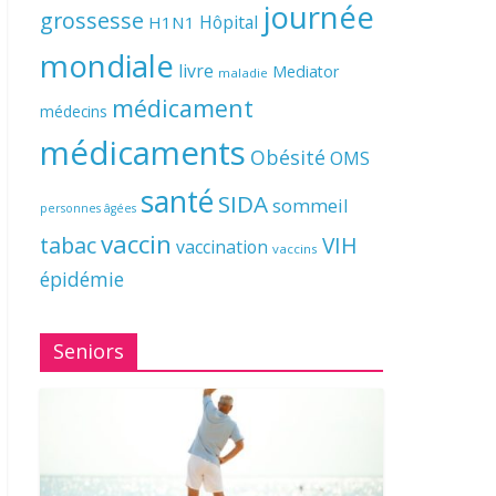
journée
grossesse
Hôpital
H1N1
mondiale
livre
Mediator
maladie
médicament
médecins
médicaments
Obésité
OMS
santé
SIDA
sommeil
personnes âgées
vaccin
tabac
VIH
vaccination
vaccins
épidémie
Seniors