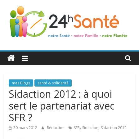
24h
Santé
La
mes Blogs
santé & solidarité
santé
Sidaction 2012 : à quoi
de
sert le partenariat avec
toute
la
SFR ?
famille
,
,
30 mars 2012
Rédaction
SFR
Sidaction
Sidaction 2012