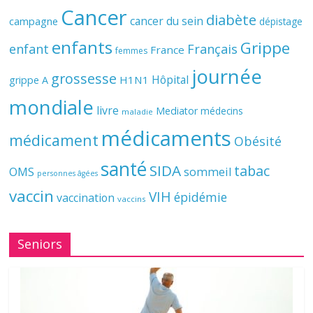
Cancer
diabète
cancer du sein
campagne
dépistage
enfants
Grippe
enfant
Français
France
femmes
journée
grossesse
Hôpital
H1N1
grippe A
mondiale
livre
Mediator
médecins
maladie
médicaments
médicament
Obésité
santé
SIDA
tabac
OMS
sommeil
personnes âgées
vaccin
VIH
épidémie
vaccination
vaccins
Seniors