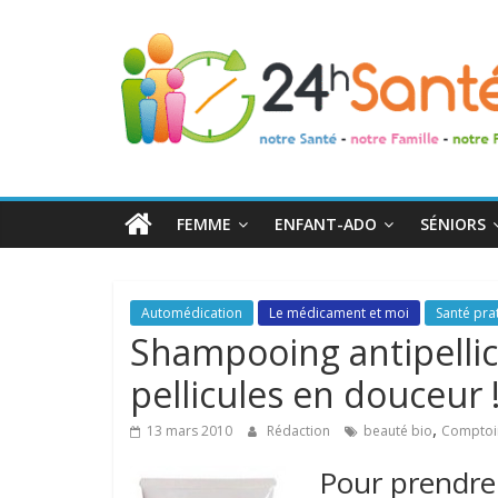
24h
Santé
La
santé
de
FEMME
ENFANT-ADO
SÉNIORS
toute
la
famille
Automédication
Le médicament et moi
Santé pra
Shampooing antipellicul
pellicules en douceur 
,
13 mars 2010
Rédaction
beauté bio
Comptoir
Pour prendre 