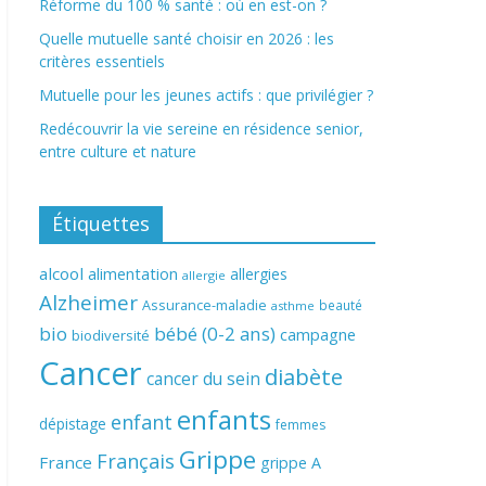
Réforme du 100 % santé : où en est-on ?
Quelle mutuelle santé choisir en 2026 : les
critères essentiels
Mutuelle pour les jeunes actifs : que privilégier ?
Redécouvrir la vie sereine en résidence senior,
entre culture et nature
Étiquettes
alcool
alimentation
allergies
allergie
Alzheimer
Assurance-maladie
beauté
asthme
bio
bébé (0-2 ans)
campagne
biodiversité
Cancer
diabète
cancer du sein
enfants
enfant
dépistage
femmes
Grippe
Français
France
grippe A