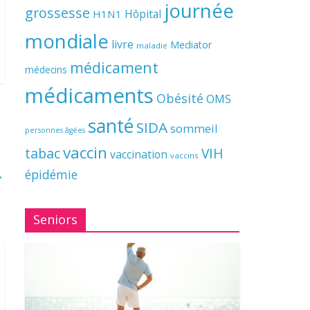
journée
grossesse
Hôpital
H1N1
mondiale
livre
Mediator
maladie
médicament
médecins
médicaments
Obésité
OMS
santé
SIDA
sommeil
personnes âgées
vaccin
tabac
VIH
vaccination
vaccins
→
épidémie
Seniors