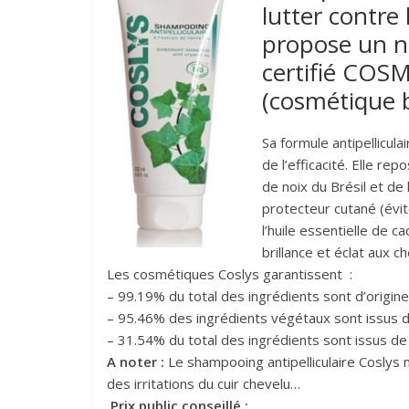
lutter contre 
propose un n
certifié COS
(cosmétique b
Sa formule antipellicul
de l’efficacité. Elle repo
de noix du Brésil et de
protecteur cutané (évit
l’huile essentielle de 
brillance et éclat aux c
Les cosmétiques Coslys garantissent :
– 99.19% du total des ingrédients sont d’origine
– 95.46% des ingrédients végétaux sont issus de
– 31.54% du total des ingrédients sont issus de 
A noter :
Le shampooing antipelliculaire Coslys 
des irritations du cuir chevelu…
Prix public conseillé :