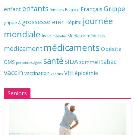
enfants
Grippe
enfant
Français
France
femmes
journée
grossesse
Hôpital
H1N1
grippe A
mondiale
livre
Mediator
médecins
maladie
médicaments
médicament
Obésité
santé
SIDA
tabac
OMS
sommeil
personnes âgées
vaccin
VIH
épidémie
vaccination
vaccins
Seniors