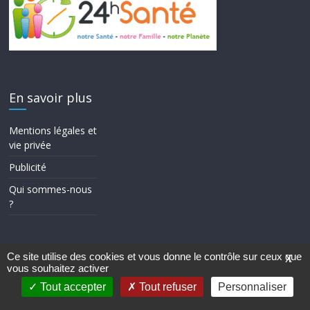
En savoir plus
Mentions légales et
vie privée
Publicité
Qui sommes-nous
?
Ce site utilise des cookies et vous donne le contrôle sur ceux que
X
vous souhaitez activer
Copyright © 2026
24h Santé
. Tous droits réservés.
Theme ColorMag par
ThemeGrill.
. Propulsé par
WordPress
.
Tout accepter
Tout refuser
Personnaliser