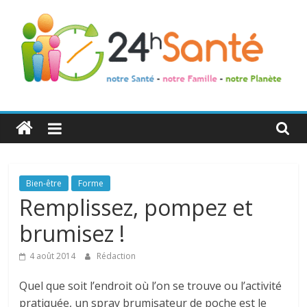
24h
Santé
La
Bien-être
Forme
santé
Remplissez, pompez et
de
brumisez !
toute
la
4 août 2014
Rédaction
famille
Quel que soit l’endroit où l’on se trouve ou l’activité
pratiquée, un spray brumisateur de poche est le