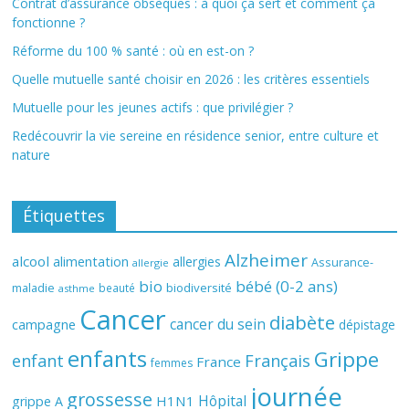
Contrat d’assurance obsèques : à quoi ça sert et comment ça
fonctionne ?
Réforme du 100 % santé : où en est-on ?
Quelle mutuelle santé choisir en 2026 : les critères essentiels
Mutuelle pour les jeunes actifs : que privilégier ?
Redécouvrir la vie sereine en résidence senior, entre culture et
nature
Étiquettes
Alzheimer
alcool
alimentation
allergies
Assurance-
allergie
bio
bébé (0-2 ans)
biodiversité
maladie
beauté
asthme
Cancer
diabète
cancer du sein
campagne
dépistage
enfants
Grippe
enfant
Français
France
femmes
journée
grossesse
Hôpital
H1N1
grippe A