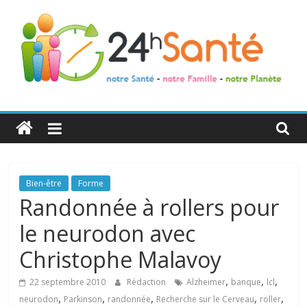
24h
Santé
La
Bien-être
Forme
santé
Randonnée à rollers pour
de
le neurodon avec
toute
la
Christophe Malavoy
famille
,
,
,
22 septembre 2010
Rédaction
Alzheimer
banque
lcl
,
,
,
,
,
neurodon
Parkinson
randonnée
Recherche sur le Cerveau
roller