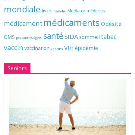
mondiale
livre
Mediator
médecins
maladie
médicaments
médicament
Obésité
santé
SIDA
tabac
OMS
sommeil
personnes âgées
vaccin
VIH
épidémie
vaccination
vaccins
Seniors