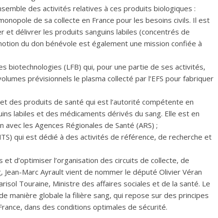
nsemble des activités relatives à ces produits biologiques :
 monopole de sa collecte en France pour les besoins civils. Il est
er et délivrer les produits sanguins labiles (concentrés de
motion du don bénévole est également une mission confiée à
es biotechnologies (LFB) qui, pour une partie de ses activités,
olumes prévisionnels le plasma collecté par l’EFS pour fabriquer
et des produits de santé qui est l’autorité compétente en
uins labiles et des médicaments dérivés du sang. Elle est en
ien avec les Agences Régionales de Santé (ARS) ;
(INTS) qui est dédié à des activités de référence, de recherche et
s et d’optimiser l’organisation des circuits de collecte, de
g, Jean-Marc Ayrault vient de nommer le député Olivier Véran
ol Touraine, Ministre des affaires sociales et de la santé. Le
e manière globale la filière sang, qui repose sur des principes
a France, dans des conditions optimales de sécurité.