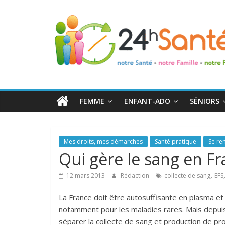
24h
Santé
La
santé
de
FEMME
ENFANT-ADO
SÉNIORS
toute
la
famille
Mes droits, mes démarches
Santé pratique
Se ren
Qui gère le sang en Fr
,
12 mars 2013
Rédaction
collecte de sang
EFS
La France doit être autosuffisante en plasma et
notamment pour les maladies rares. Mais depuis 
séparer la collecte de sang et production de pr