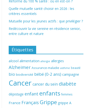
Réforme du 100 % santé : où en est-on ?
Quelle mutuelle santé choisir en 2026 : les
critères essentiels
Mutuelle pour les jeunes actifs : que privilégier ?
Redécouvrir la vie sereine en résidence senior,
entre culture et nature
Étiquettes
alcool
alimentation
allergies
allergie
Alzheimer
Assurance-maladie
beauté
asthme
bio
bébé (0-2 ans)
campagne
biodiversité
Cancer
diabète
cancer du sein
enfants
enfant
dépistage
femmes
Grippe
Français
France
grippe A