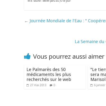
M.B. Source : décret paru au JO ce jour
←
Journée Mondiale de l'Eau : " Coopérer
La Semaine du 
Vous pourrez aussi aimer
Le Palmarès des 50
"Le tie
médicaments les plus
sera ma
recherchés sur le web
Marisol
27 mai 2013
0
6 janvier