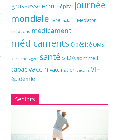
journée
grossesse
Hôpital
H1N1
mondiale
livre
Mediator
maladie
médicament
médecins
médicaments
Obésité
OMS
→
santé
SIDA
sommeil
personnes âgées
vaccin
tabac
VIH
vaccination
vaccins
épidémie
Seniors