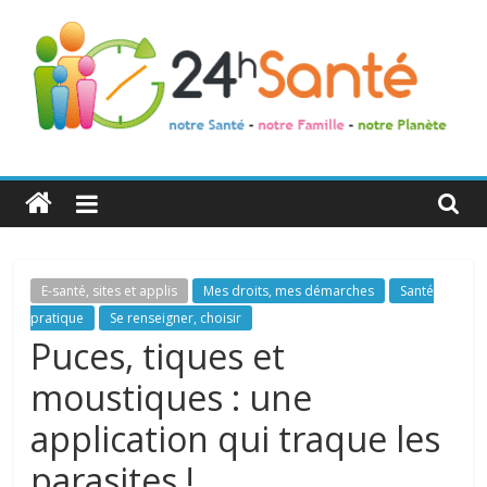
24h
Santé
La
E-santé, sites et applis
Mes droits, mes démarches
Santé
santé
pratique
Se renseigner, choisir
de
Puces, tiques et
toute
moustiques : une
la
famille
application qui traque les
parasites !