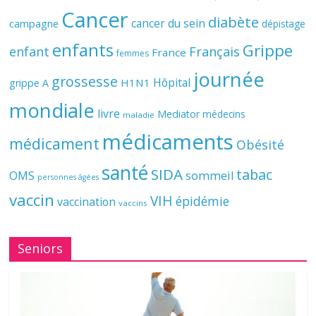
Cancer
diabète
cancer du sein
campagne
dépistage
enfants
Grippe
enfant
Français
France
femmes
journée
grossesse
Hôpital
H1N1
grippe A
mondiale
livre
Mediator
médecins
maladie
médicaments
médicament
Obésité
santé
SIDA
tabac
OMS
sommeil
personnes âgées
vaccin
VIH
épidémie
vaccination
vaccins
Seniors