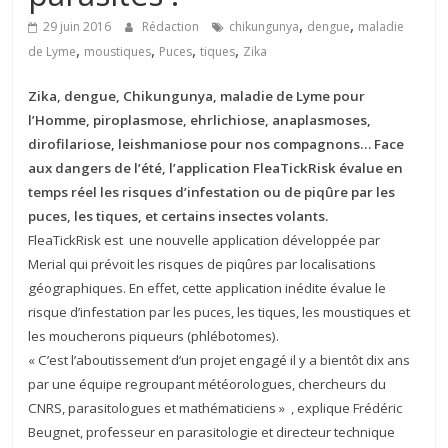
,
,
29 juin 2016
Rédaction
chikungunya
dengue
maladie
,
,
,
,
de Lyme
moustiques
Puces
tiques
Zika
Zika, dengue, Chikungunya, maladie de Lyme pour
l’Homme, piroplasmose, ehrlichiose, anaplasmoses,
dirofilariose, leishmaniose pour nos compagnons… Face
aux dangers de l’été, l’application FleaTickRisk évalue en
temps réel les risques d’infestation ou de piqûre par les
puces, les tiques, et certains insectes volants.
FleaTickRisk est une nouvelle application développée par
Merial qui prévoit les risques de piqûres par localisations
géographiques. En effet, cette application inédite évalue le
risque d’infestation par les puces, les tiques, les moustiques et
les moucherons piqueurs (phlébotomes).
« C’est l’aboutissement d’un projet engagé il y a bientôt dix ans
par une équipe regroupant météorologues, chercheurs du
CNRS, parasitologues et mathématiciens » , explique Frédéric
Beugnet, professeur en parasitologie et directeur technique