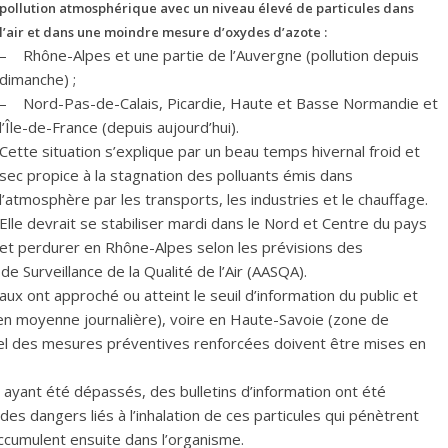
pollution atmosphérique avec un niveau élevé de particules dans
l’air et dans une moindre mesure d’oxydes d’azote :
– Rhône-Alpes et une partie de l’Auvergne (pollution depuis
dimanche) ;
– Nord-Pas-de-Calais, Picardie, Haute et Basse Normandie et
l’Île-de-France (depuis aujourd’hui).
Cette situation s’explique par un beau temps hivernal froid et
sec propice à la stagnation des polluants émis dans
l’atmosphère par les transports, les industries et le chauffage.
Elle devrait se stabiliser mardi dans le Nord et Centre du pays
et perdurer en Rhône-Alpes selon les prévisions des
e Surveillance de la Qualité de l’Air (AASQA).
ux ont approché ou atteint le seuil d’information du public et
 en moyenne journalière), voire en Haute-Savoie (zone de
quel des mesures préventives renforcées doivent être mises en
ayant été dépassés, des bulletins d’information ont été
des dangers liés à l’inhalation de ces particules qui pénètrent
ccumulent ensuite dans l’organisme.