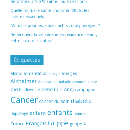
Réforme du 100 % santé : où en est-on ?
Quelle mutuelle santé choisir en 2026 : les
critères essentiels
Mutuelle pour les jeunes actifs : que privilégier ?
Redécouvrir la vie sereine en résidence senior,
entre culture et nature
Étiquettes
alcool
alimentation
allergies
allergie
Alzheimer
Assurance-maladie
beauté
asthme
bio
bébé (0-2 ans)
campagne
biodiversité
Cancer
diabète
cancer du sein
enfants
enfant
dépistage
femmes
Grippe
Français
France
grippe A