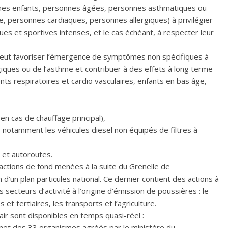
jeunes enfants, personnes âgées, personnes asthmatiques ou
e, personnes cardiaques, personnes allergiques) à privilégier
iques et sportives intenses, et le cas échéant, à respecter leur
s peut favoriser l’émergence de symptômes non spécifiques à
giques ou de l’asthme et contribuer à des effets à long terme
ts respiratoires et cardio vasculaires, enfants en bas âge,
en cas de chauffage principal),
 notamment les véhicules diesel non équipés de filtres à
 et autoroutes.
ctions de fond menées à la suite du Grenelle de
 d’un plan particules national. Ce dernier contient des actions à
s secteurs d’activité à l’origine d’émission de poussières : le
 et tertiaires, les transports et l’agriculture.
l’air sont disponibles en temps quasi-réel :
ernet des 33 organismes agréés par le ministère du