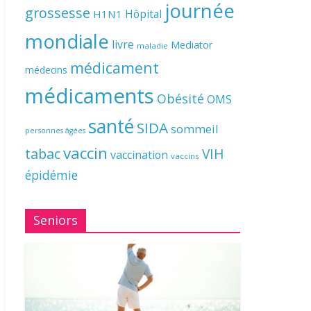
journée
grossesse
Hôpital
H1N1
mondiale
livre
Mediator
maladie
médicament
médecins
médicaments
Obésité
OMS
santé
SIDA
sommeil
personnes âgées
vaccin
tabac
VIH
vaccination
vaccins
épidémie
Seniors