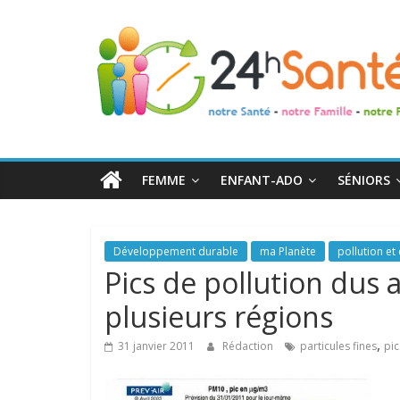
24h
Santé
La
santé
de
FEMME
ENFANT-ADO
SÉNIORS
toute
la
famille
Développement durable
ma Planète
pollution et 
Pics de pollution dus 
plusieurs régions
,
31 janvier 2011
Rédaction
particules fines
pic