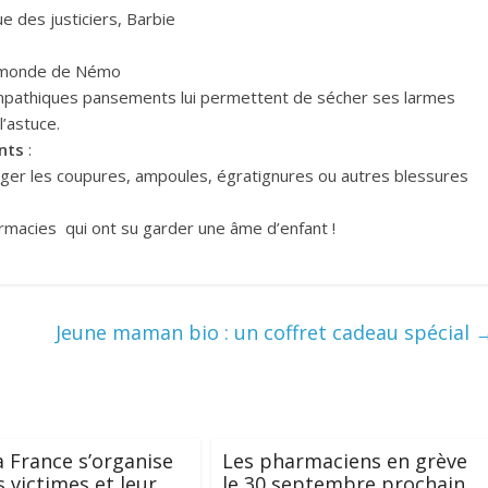
e des justiciers, Barbie
e monde de Némo
ympathiques pansements lui permettent de sécher ses larmes
l’astuce.
ants
:
téger les coupures, ampoules, égratignures ou autres blessures
rmacies qui ont su garder une âme d’enfant !
Jeune maman bio : un coffret cadeau spécial
la France s’organise
Les pharmaciens en grève
s victimes et leur
le 30 septembre prochain