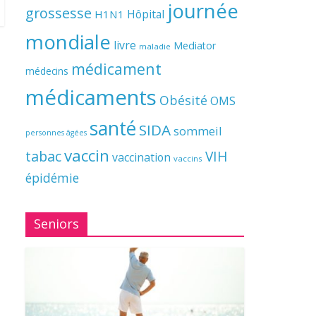
journée
grossesse
Hôpital
H1N1
mondiale
livre
Mediator
maladie
médicament
médecins
médicaments
Obésité
OMS
santé
SIDA
sommeil
personnes âgées
vaccin
tabac
VIH
vaccination
vaccins
épidémie
Seniors