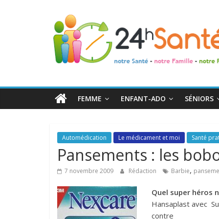
24h
Santé
La
santé
de
FEMME
ENFANT-ADO
SÉNIORS
toute
la
famille
Automédication
Le médicament et moi
Santé pra
Pansements : les bobo
,
7 novembre 2009
Rédaction
Barbie
panseme
Quel super héros n
Hansaplast avec Su
contre