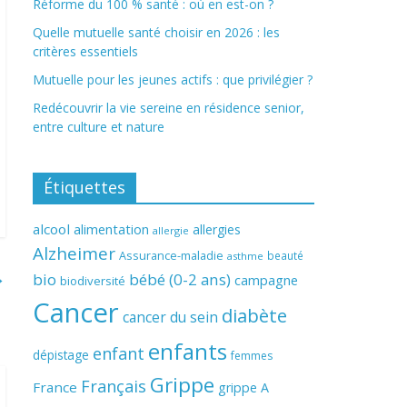
Réforme du 100 % santé : où en est-on ?
Quelle mutuelle santé choisir en 2026 : les
critères essentiels
Mutuelle pour les jeunes actifs : que privilégier ?
Redécouvrir la vie sereine en résidence senior,
entre culture et nature
Étiquettes
alcool
alimentation
allergies
allergie
Alzheimer
Assurance-maladie
beauté
asthme
→
bio
bébé (0-2 ans)
campagne
biodiversité
Cancer
diabète
cancer du sein
enfants
enfant
dépistage
femmes
Grippe
Français
France
grippe A