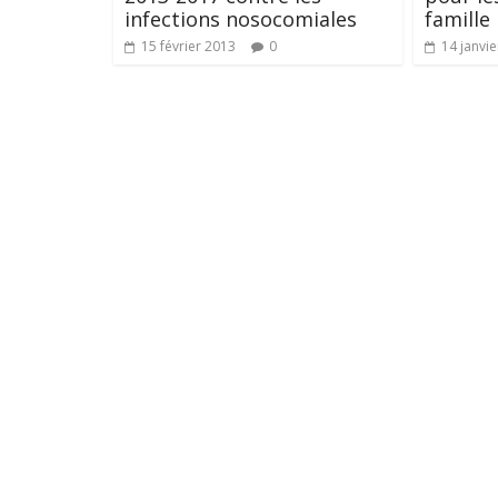
infections nosocomiales
famille
15 février 2013
0
14 janvi