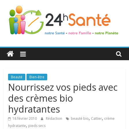
24h
Santé
La
Beauté
Bien-être
santé
Nourrissez vos pieds avec
de
des crèmes bio
toute
la
hydratantes
famille
,
,
18 février 2010
Rédaction
beauté bio
Cattier
crème
,
hydratante
pieds secs