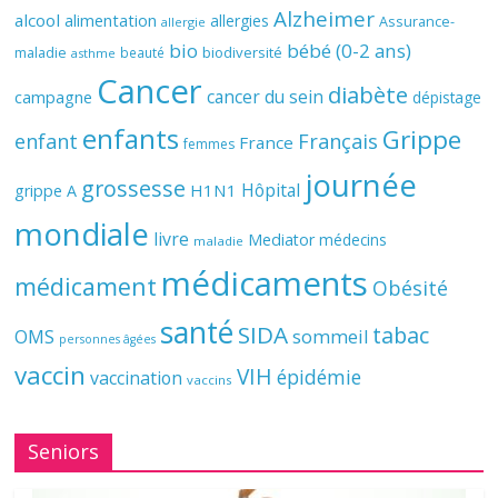
Alzheimer
alcool
alimentation
allergies
Assurance-
allergie
bio
bébé (0-2 ans)
biodiversité
maladie
beauté
asthme
Cancer
diabète
cancer du sein
campagne
dépistage
enfants
Grippe
enfant
Français
France
femmes
journée
grossesse
Hôpital
H1N1
grippe A
mondiale
livre
Mediator
médecins
maladie
médicaments
médicament
Obésité
santé
SIDA
tabac
OMS
sommeil
personnes âgées
vaccin
VIH
épidémie
vaccination
vaccins
Seniors