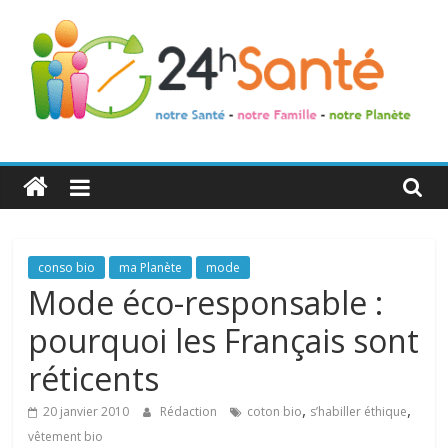
24h
Santé
La
conso bio
ma Planète
mode
santé
Mode éco-responsable :
de
pourquoi les Français sont
toute
la
réticents
famille
,
,
20 janvier 2010
Rédaction
coton bio
s’habiller éthique
vêtement bio