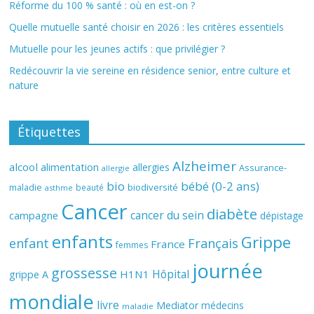
Réforme du 100 % santé : où en est-on ?
Quelle mutuelle santé choisir en 2026 : les critères essentiels
Mutuelle pour les jeunes actifs : que privilégier ?
Redécouvrir la vie sereine en résidence senior, entre culture et
nature
Étiquettes
Alzheimer
alcool
alimentation
allergies
Assurance-
allergie
bio
bébé (0-2 ans)
biodiversité
maladie
beauté
asthme
Cancer
diabète
cancer du sein
campagne
dépistage
enfants
Grippe
enfant
Français
France
femmes
journée
grossesse
Hôpital
H1N1
grippe A
mondiale
livre
Mediator
médecins
maladie