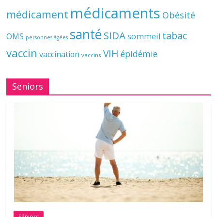
médicaments
médicament
Obésité
santé
SIDA
tabac
OMS
sommeil
personnes âgées
vaccin
VIH
épidémie
vaccination
vaccins
Seniors
Séniors