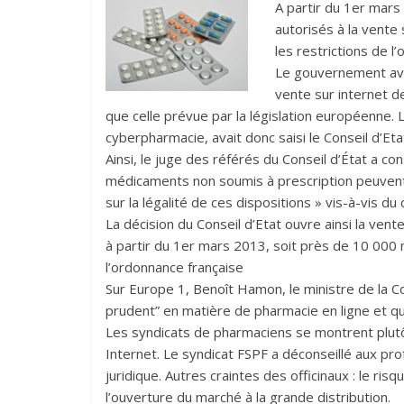
A partir du 1er mar
autorisés à la vente 
les restrictions de 
Le gouvernement ava
vente sur internet d
que celle prévue par la législation européenne. L
cyberpharmacie, avait donc saisi le Conseil d’Et
Ainsi, le juge des référés du Conseil d’État a con
médicaments non soumis à prescription peuvent 
sur la légalité de ces dispositions » vis-à-vis du
La décision du Conseil d’Etat ouvre ainsi la ve
à partir du 1er mars 2013, soit près de 10 000 
l’ordonnance française
Sur Europe 1, Benoît Hamon, le ministre de la Co
prudent” en matière de pharmacie en ligne et que
Les syndicats de pharmaciens se montrent plutô
Internet. Le syndicat FSPF a déconseillé aux prof
juridique. Autres craintes des officinaux : le r
l’ouverture du marché à la grande distribution.