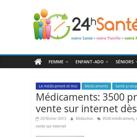
24h
Santé
La
santé
de
FEMME
ENFANT-ADO
SÉNIORS
toute
la
famille
Le médicament et moi
Médicaments
Santé prati
Médicaments: 3500 pr
vente sur internet dès
,
20 février 2013
Rédaction
3500 médicament
vente sur internet