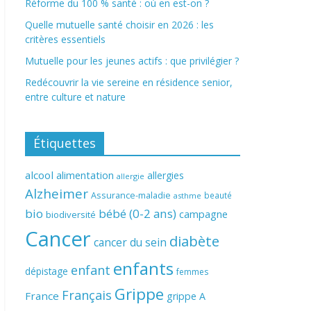
Réforme du 100 % santé : où en est-on ?
Quelle mutuelle santé choisir en 2026 : les
critères essentiels
Mutuelle pour les jeunes actifs : que privilégier ?
Redécouvrir la vie sereine en résidence senior,
entre culture et nature
Étiquettes
alcool
alimentation
allergies
allergie
Alzheimer
Assurance-maladie
beauté
asthme
bio
bébé (0-2 ans)
campagne
biodiversité
Cancer
diabète
cancer du sein
enfants
enfant
dépistage
femmes
Grippe
Français
France
grippe A