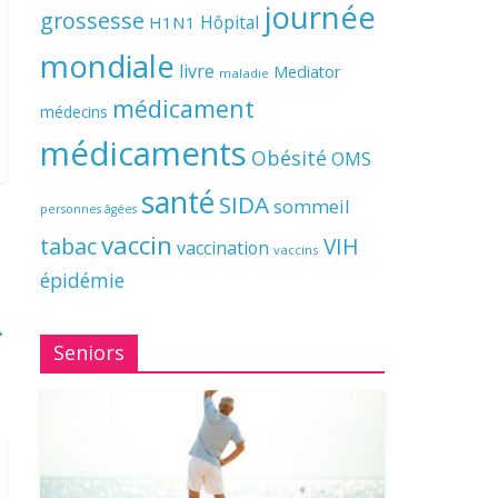
journée
grossesse
Hôpital
H1N1
mondiale
livre
Mediator
maladie
médicament
médecins
médicaments
Obésité
OMS
santé
SIDA
sommeil
personnes âgées
vaccin
tabac
VIH
vaccination
vaccins
épidémie
→
Seniors