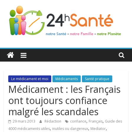
24h
Santé
La
Le médicament et moi
Médicaments
Santé pratique
santé
Médicament : les Français
de
ont toujours confiance
toute
la
malgré les scandales
famille
,
,
29 mars 2013
Rédaction
confiance
Français
Guide des
,
,
,
4000 médicaments utiles
inutiles ou dangereux
Mediator