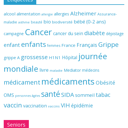
Alzheimer
alcool
alimentation
allergies
Assurance-
allergie
bio
bébé (0-2 ans)
biodiversité
maladie
beauté
asthme
Cancer
diabète
cancer du sein
campagne
dépistage
enfants
Grippe
enfant
Français
France
femmes
journée
grossesse
Hôpital
H1N1
grippe A
mondiale
livre
Mediator
médecins
maladie
médicaments
médicament
Obésité
santé
SIDA
tabac
OMS
sommeil
personnes âgées
vaccin
VIH
épidémie
vaccination
vaccins
Seniors