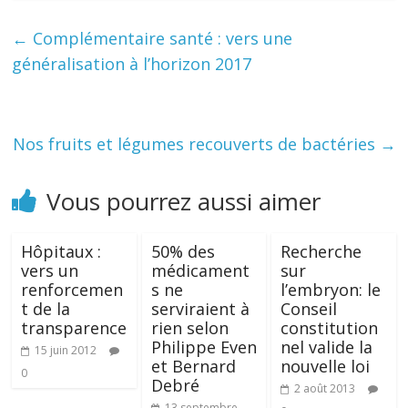
←
Complémentaire santé : vers une
généralisation à l’horizon 2017
Nos fruits et légumes recouverts de bactéries
→
Vous pourrez aussi aimer
Hôpitaux :
50% des
Recherche
vers un
médicament
sur
renforcemen
s ne
l’embryon: le
t de la
serviraient à
Conseil
transparence
rien selon
constitution
Philippe Even
nel valide la
15 juin 2012
et Bernard
nouvelle loi
0
Debré
2 août 2013
13 septembre