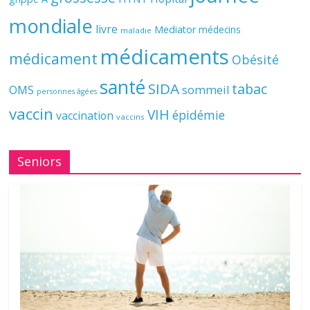
mondiale
livre
Mediator
médecins
maladie
médicaments
médicament
Obésité
santé
SIDA
tabac
OMS
sommeil
personnes âgées
vaccin
VIH
épidémie
vaccination
vaccins
Seniors