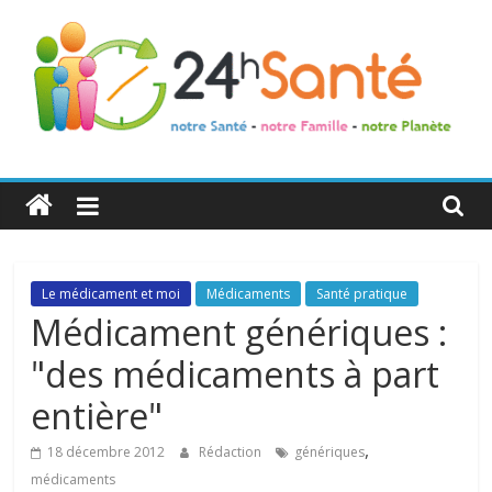
24h
Santé
La
Le médicament et moi
Médicaments
Santé pratique
santé
Médicament génériques :
de
"des médicaments à part
toute
la
entière"
famille
,
18 décembre 2012
Rédaction
génériques
médicaments