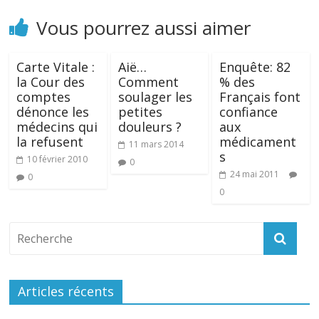
Vous pourrez aussi aimer
Carte Vitale :
Aië…
Enquête: 82
la Cour des
Comment
% des
comptes
soulager les
Français font
dénonce les
petites
confiance
médecins qui
douleurs ?
aux
la refusent
médicament
11 mars 2014
s
10 février 2010
0
24 mai 2011
0
0
Articles récents