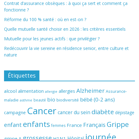
Contrat d’assurance obsèques : à quoi ça sert et comment ça
fonctionne ?
Réforme du 100 % santé : où en est-on ?
Quelle mutuelle santé choisir en 2026 : les critères essentiels
Mutuelle pour les jeunes actifs : que privilégier ?
Redécouvrir la vie sereine en résidence senior, entre culture et
nature
Étiquettes
Alzheimer
alcool
alimentation
allergies
Assurance-
allergie
bio
bébé (0-2 ans)
biodiversité
maladie
beauté
asthme
Cancer
diabète
cancer du sein
campagne
dépistage
enfants
Grippe
enfant
Français
France
femmes
journée
grossesse
Hôpital
H1N1
grippe A