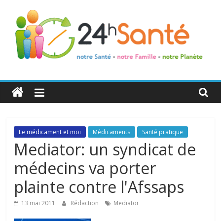
24h
Santé
La
Le médicament et moi
Médicaments
Santé pratique
santé
Mediator: un syndicat de
de
médecins va porter
toute
la
plainte contre l'Afssaps
famille
13 mai 2011
Rédaction
Mediator