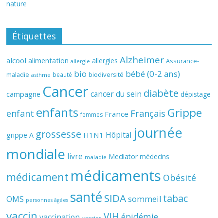
nature
Étiquettes
Alzheimer
alcool
alimentation
allergies
Assurance-
allergie
bio
bébé (0-2 ans)
biodiversité
maladie
beauté
asthme
Cancer
diabète
cancer du sein
campagne
dépistage
enfants
Grippe
enfant
Français
France
femmes
journée
grossesse
Hôpital
H1N1
grippe A
mondiale
livre
Mediator
médecins
maladie
médicaments
médicament
Obésité
santé
SIDA
tabac
OMS
sommeil
personnes âgées
vaccin
VIH
épidémie
vaccination
vaccins