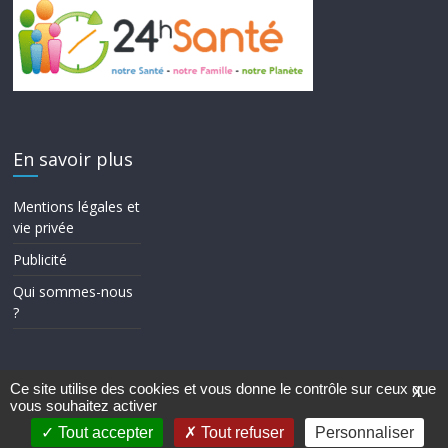
En savoir plus
Mentions légales et
vie privée
Publicité
Qui sommes-nous
?
Ce site utilise des cookies et vous donne le contrôle sur ceux que
X
vous souhaitez activer
Copyright © 2026
24h Santé
. Tous droits réservés.
Theme ColorMag par
ThemeGrill.
. Propulsé par
WordPress
.
Tout accepter
Tout refuser
Personnaliser