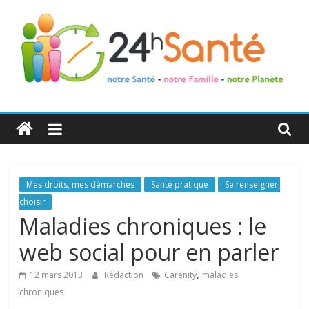
24h
Santé
La
Mes droits, mes démarches
Santé pratique
Se renseigner,
santé
choisir
de
Maladies chroniques : le
toute
web social pour en parler
la
famille
,
12 mars 2013
Rédaction
Carenity
maladies
chroniques