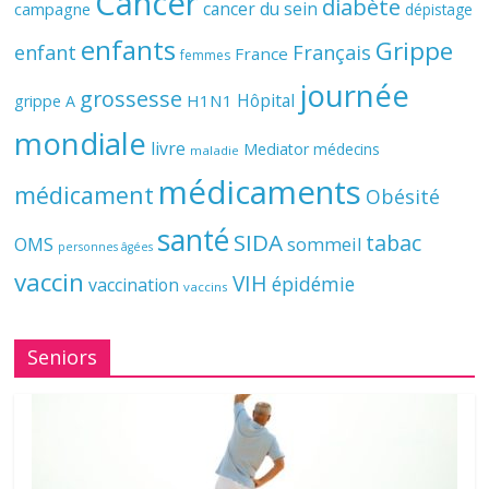
Cancer
diabète
cancer du sein
campagne
dépistage
enfants
Grippe
enfant
Français
France
femmes
journée
grossesse
Hôpital
H1N1
grippe A
mondiale
livre
Mediator
médecins
maladie
médicaments
médicament
Obésité
santé
SIDA
tabac
OMS
sommeil
personnes âgées
vaccin
VIH
épidémie
vaccination
vaccins
Seniors