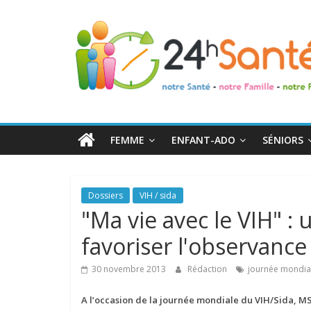
24h
Santé
La
santé
de
FEMME
ENFANT-ADO
SÉNIORS
toute
la
famille
Dossiers
VIH / sida
"Ma vie avec le VIH" 
favoriser l'observance
30 novembre 2013
Rédaction
journée mondia
A l’occasion de la journée mondiale du VIH/Sida, M