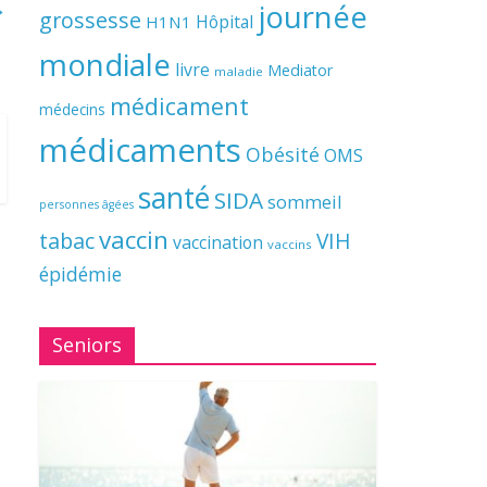
→
journée
grossesse
Hôpital
H1N1
mondiale
livre
Mediator
maladie
médicament
médecins
médicaments
Obésité
OMS
santé
SIDA
sommeil
personnes âgées
vaccin
tabac
VIH
vaccination
vaccins
épidémie
Seniors