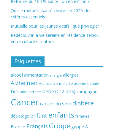
Réforme du 100 % santé : où en est-on ?
Quelle mutuelle santé choisir en 2026 : les
critères essentiels
Mutuelle pour les jeunes actifs : que privilégier ?
Redécouvrir la vie sereine en résidence senior,
entre culture et nature
Étiquettes
alcool
alimentation
allergies
allergie
Alzheimer
Assurance-maladie
beauté
asthme
bio
bébé (0-2 ans)
campagne
biodiversité
Cancer
diabète
cancer du sein
enfants
enfant
dépistage
femmes
Grippe
Français
France
grippe A