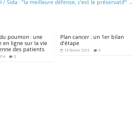
H / Sida : "la meilleure défense, c’est le préservatif"
 du poumon : une
Plan cancer : un 1er bilan
 en ligne sur la vie
d'étape
enne des patients
16 février 2015
0
014
0