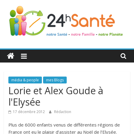
24h
Santé
La
média & people
mes Blogs
santé
Lorie et Alex Goude à
de
l'Elysée
toute
la
17 décembre 2012
Rédaction
famille
Plus de 6000 enfants venus de différentes régions de
France ont eu le plaisir d’assister au Noël de l’Elysée.