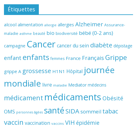
Étiquettes
Alzheimer
alcool
alimentation
allergies
Assurance-
allergie
bio
bébé (0-2 ans)
biodiversité
maladie
beauté
asthme
Cancer
diabète
cancer du sein
campagne
dépistage
enfants
Grippe
enfant
Français
France
femmes
journée
grossesse
Hôpital
H1N1
grippe A
mondiale
livre
Mediator
médecins
maladie
médicaments
médicament
Obésité
santé
SIDA
tabac
OMS
sommeil
personnes âgées
vaccin
VIH
épidémie
vaccination
vaccins