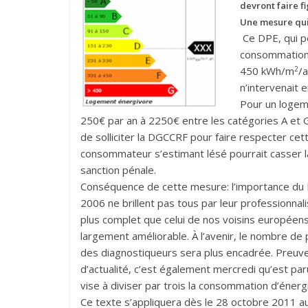
devront faire f
Une mesure qui 
Ce DPE, qui p
consommation
2
450 kWh/m
/a
n’intervenait 
Pour un loge
250€ par an à 2250€ entre les catégories A et 
de solliciter la DGCCRF pour faire respecter cett
consommateur s’estimant lésé pourrait casser la
sanction pénale.
Conséquence de cette mesure: l’importance du D
2006 ne brillent pas tous par leur professionna
plus complet que celui de nos voisins européens,
largement améliorable. À l’avenir, le nombre de
des diagnostiqueurs sera plus encadrée. Preuve
d’actualité, c’est également mercredi qu’est par
vise à diviser par trois la consommation d’éner
Ce texte s’appliquera dès le 28 octobre 2011 au