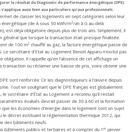
igurer le résultat du Diagnostic de performance énergétique (DPE).
s’applique aussi bien aux particuliers qu’aux professionnels.
ermet de classer les logements en sept catégories selon leur
2
 énergétique (de A sous 50 kWh/m
/an à G au-delà
n), est déjà obligatoire depuis plus de trois ans. Simplement, il
en général que lorsque la transaction était presque finalisée.
2
ment de 100 m
chauffé au gaz, la facture énergétique passe de
G. Le sercétaire d’Etat au Logement Benoit Apparu n’exclut pas
e obligation. Il rappelle qu’en l’absence de cet affichage un
 transaction ou réclamer une baisse de prix, voire obtenir une
PE sort renforcée. Or les diagnostiqueurs à l’œuvre depuis
lisme. Tout en soulignant que le DPE français est globalement
 le secrétaire d’État au Logement a reconnu qu’il restait
 paramètres évalués devrait passer de 30 à 60 et la formation
 que les économies d’énergie dans le logement sont un sujet
u le décret instituant la réglementation thermique 2012, qui
gie des bâtiments neufs.
er
x bâtiments publics et tertiaires et à compter du 1
janvier