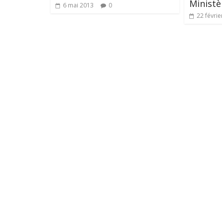
Ministè
6 mai 2013
0
22 févrie