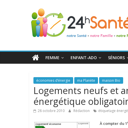
24h
Santé
La
santé
de
FEMME
ENFANT-ADO
SÉNIORS
toute
la
famille
économies d’énergie
ma Planète
maison Bio
Logements neufs et an
énergétique obligatoir
28 octobre 2010
Rédaction
étiquetage énergé
À compter du 1