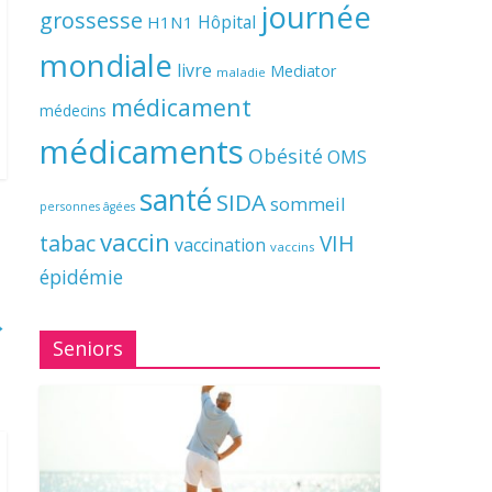
journée
grossesse
Hôpital
H1N1
mondiale
livre
Mediator
maladie
médicament
médecins
médicaments
Obésité
OMS
santé
SIDA
sommeil
personnes âgées
vaccin
tabac
VIH
vaccination
vaccins
épidémie
→
Seniors