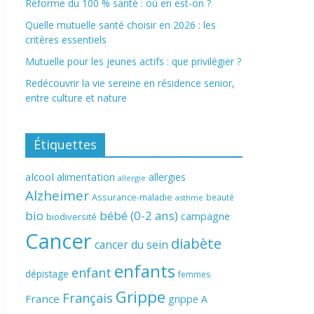
Réforme du 100 % santé : où en est-on ?
Quelle mutuelle santé choisir en 2026 : les
critères essentiels
Mutuelle pour les jeunes actifs : que privilégier ?
Redécouvrir la vie sereine en résidence senior,
entre culture et nature
Étiquettes
alcool
alimentation
allergies
allergie
Alzheimer
Assurance-maladie
beauté
asthme
bio
bébé (0-2 ans)
campagne
biodiversité
Cancer
diabète
cancer du sein
enfants
enfant
dépistage
femmes
Grippe
Français
France
grippe A