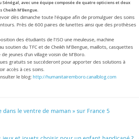
au Sénégal, avec une équipe composée de quatre opticiens et deux
is Cheikh M’Bengue.
cevoir dès dimanche toute l’équipe afin de promulguer des soins
alentours. Près de 600 paires de lunettes ainsi que des prothèses
isposition des étudiants de l’ISO une meuleuse, machine
e au soutien du TFC et de Cheikh M’Bengue, maillots, casquettes
de jeunes d’un village voisin de M’Boro.
ques gratuits se succéderont pour apporter des solutions à
ir accès à ces soins.
sulter le blog:
http://humanitairemboro.canalblog.com
e dans le ventre de maman » sur France 5
 jeux et jouets choisir pour un enfant handicapé ?