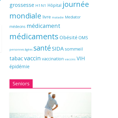
journée
grossesse
Hôpital
H1N1
mondiale
livre
Mediator
maladie
médicament
médecins
médicaments
Obésité
OMS
santé
SIDA
sommeil
personnes âgées
vaccin
tabac
VIH
vaccination
vaccins
épidémie
Seniors