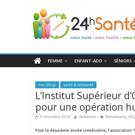
24h
Santé
La
santé
de
FEMME
ENFANT-ADO
SÉNIORS
toute
la
famille
mes Blogs
santé & solidarité
L’Institut Supérieur d’
pour une opération h
,
3 novembre 2010
Rédaction
humanitaire
ISO
Pour la deuxième année consécutive, l’association “