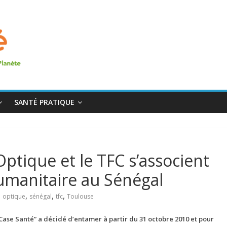
SANTÉ PRATIQUE
Optique et le TFC s’associent
umanitaire au Sénégal
,
,
,
,
optique
sénégal
tfc
Toulouse
Case Santé” a décidé d’entamer à partir du 31 octobre 2010 et pour