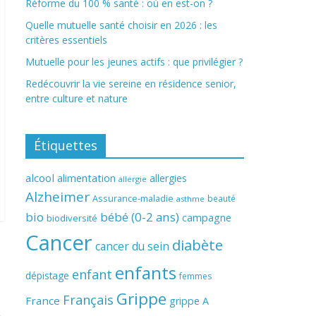
Réforme du 100 % santé : où en est-on ?
Quelle mutuelle santé choisir en 2026 : les
critères essentiels
Mutuelle pour les jeunes actifs : que privilégier ?
Redécouvrir la vie sereine en résidence senior,
entre culture et nature
Étiquettes
alcool
alimentation
allergies
allergie
Alzheimer
Assurance-maladie
beauté
asthme
bio
bébé (0-2 ans)
campagne
biodiversité
Cancer
diabète
cancer du sein
enfants
enfant
dépistage
femmes
Grippe
Français
France
grippe A
→