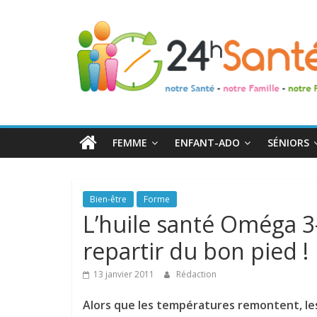
24h
Santé
La
santé
de
FEMME
ENFANT-ADO
SÉNIORS
toute
la
famille
Bien-être
Forme
L’huile santé Oméga 3-
repartir du bon pied !
13 janvier 2011
Rédaction
Alors que les températures remontent, les