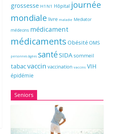
journée
grossesse
Hôpital
H1N1
mondiale
livre
Mediator
maladie
médicament
médecins
médicaments
Obésité
OMS
santé
SIDA
sommeil
personnes âgées
vaccin
tabac
VIH
vaccination
vaccins
épidémie
Seniors