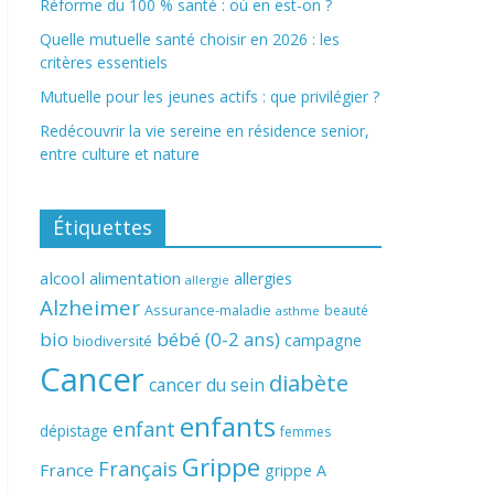
Réforme du 100 % santé : où en est-on ?
Quelle mutuelle santé choisir en 2026 : les
critères essentiels
Mutuelle pour les jeunes actifs : que privilégier ?
Redécouvrir la vie sereine en résidence senior,
entre culture et nature
Étiquettes
alcool
alimentation
allergies
allergie
Alzheimer
Assurance-maladie
beauté
asthme
bio
bébé (0-2 ans)
campagne
biodiversité
Cancer
diabète
cancer du sein
enfants
enfant
dépistage
femmes
Grippe
Français
France
grippe A