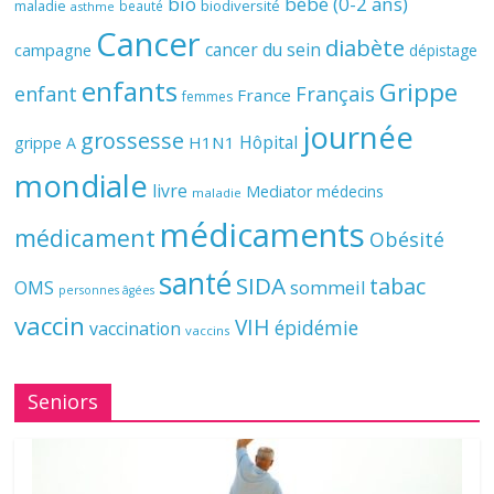
bio
bébé (0-2 ans)
biodiversité
maladie
beauté
asthme
Cancer
diabète
cancer du sein
campagne
dépistage
enfants
Grippe
enfant
Français
France
femmes
journée
grossesse
Hôpital
H1N1
grippe A
mondiale
livre
Mediator
médecins
maladie
médicaments
médicament
Obésité
santé
SIDA
tabac
OMS
sommeil
personnes âgées
vaccin
VIH
épidémie
vaccination
vaccins
Seniors