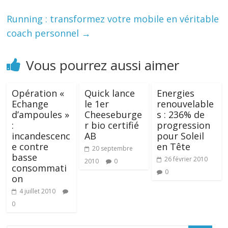
Running : transformez votre mobile en véritable
coach personnel
→
Vous pourrez aussi aimer
Opération «
Quick lance
Energies
Echange
le 1er
renouvelable
d’ampoules »
Cheeseburge
s : 236% de
:
r bio certifié
progression
incandescenc
AB
pour Soleil
e contre
en Tête
20 septembre
basse
26 février 2010
2010
0
consommati
0
on
4 juillet 2010
0