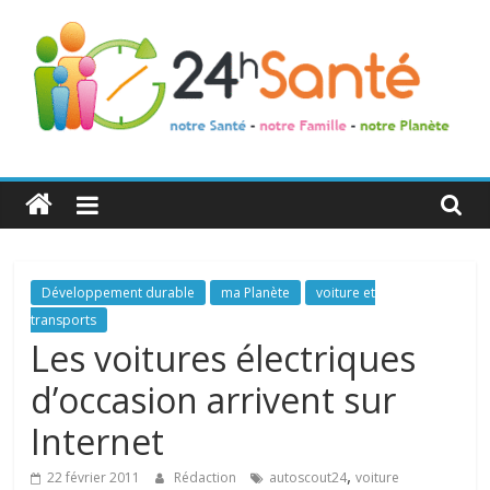
24h
Santé
La
Développement durable
ma Planète
voiture et
santé
transports
de
Les voitures électriques
toute
d’occasion arrivent sur
la
famille
Internet
,
22 février 2011
Rédaction
autoscout24
voiture