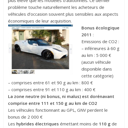
plus élevé que les modèles traditionnels. Ce dernier
problème touche naturellement les acheteurs de
véhicules d’occasion souvent plus sensibles aux aspects
économiques de leur acquisition.
Bonus écologique
2011
:
Emissions de CO2 :
– inférieures à 60 g
au km : 5 000 €
(aucun véhicule
disponible dans
cette catégorie)
– comprises entre 61 et 90 g au km : 800 €
– comprises entre 91 et 110 g au km : 400 €
La zone neutre (ni bonus, ni malus) est dorénavant
comprise entre 111 et 150 g au km de CO2
Les véhicules fonctionnant au GPL, GNV perdent le
bonus de 2 000 €
Les
hybrides électriques
émettant moins de
110 g
de