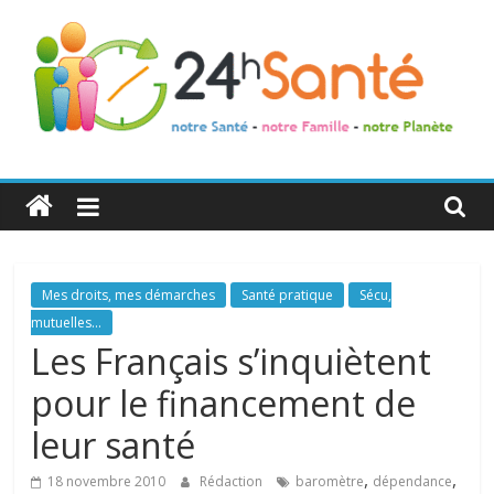
24h
Santé
La
Mes droits, mes démarches
Santé pratique
Sécu,
santé
mutuelles...
de
Les Français s’inquiètent
toute
pour le financement de
la
famille
leur santé
,
,
18 novembre 2010
Rédaction
baromètre
dépendance