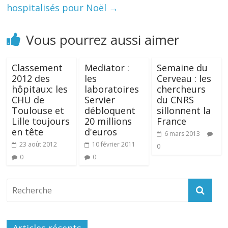
hospitalisés pour Noël
→
Vous pourrez aussi aimer
Classement
Mediator :
Semaine du
2012 des
les
Cerveau : les
hôpitaux: les
laboratoires
chercheurs
CHU de
Servier
du CNRS
Toulouse et
débloquent
sillonnent la
Lille toujours
20 millions
France
en tête
d'euros
6 mars 2013
23 août 2012
10 février 2011
0
0
0