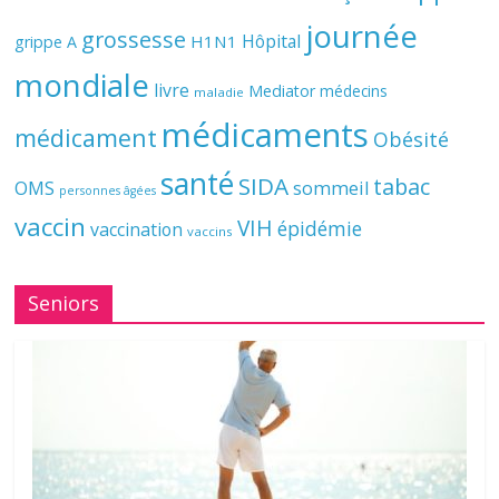
journée
grossesse
Hôpital
H1N1
grippe A
mondiale
livre
Mediator
médecins
maladie
médicaments
médicament
Obésité
santé
SIDA
tabac
OMS
sommeil
personnes âgées
vaccin
VIH
épidémie
vaccination
vaccins
Seniors