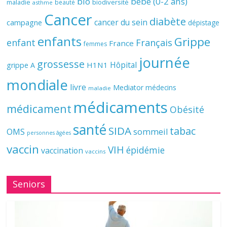
bio
bébé (0-2 ans)
biodiversité
maladie
beauté
asthme
Cancer
diabète
cancer du sein
campagne
dépistage
enfants
Grippe
enfant
Français
France
femmes
journée
grossesse
Hôpital
H1N1
grippe A
mondiale
livre
Mediator
médecins
maladie
médicaments
médicament
Obésité
santé
SIDA
tabac
OMS
sommeil
personnes âgées
vaccin
VIH
épidémie
vaccination
vaccins
Seniors