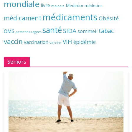
mondiale
livre
Mediator
médecins
maladie
médicaments
médicament
Obésité
santé
SIDA
tabac
OMS
sommeil
personnes âgées
vaccin
VIH
épidémie
vaccination
vaccins
Seniors