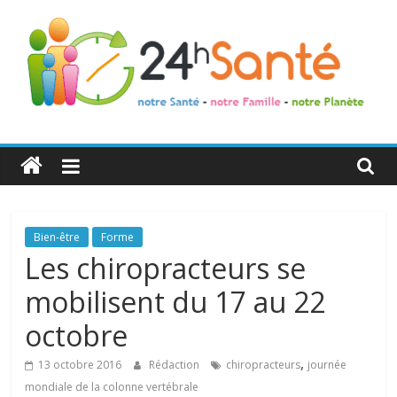
24h
Santé
La
Bien-être
Forme
santé
Les chiropracteurs se
de
mobilisent du 17 au 22
toute
la
octobre
famille
,
13 octobre 2016
Rédaction
chiropracteurs
journée
mondiale de la colonne vertébrale