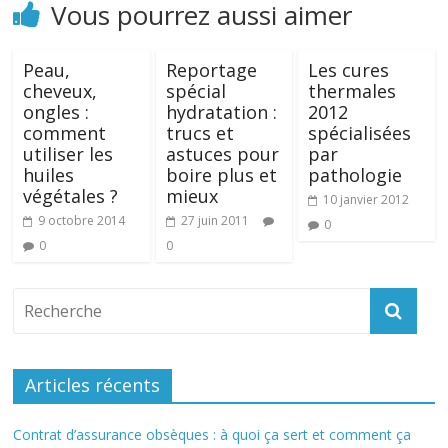
Vous pourrez aussi aimer
Peau,
Reportage
Les cures
cheveux,
spécial
thermales
ongles :
hydratation :
2012
comment
trucs et
spécialisées
utiliser les
astuces pour
par
huiles
boire plus et
pathologie
végétales ?
mieux
10 janvier 2012
9 octobre 2014
27 juin 2011
0
0
0
Articles récents
Contrat d’assurance obsèques : à quoi ça sert et comment ça