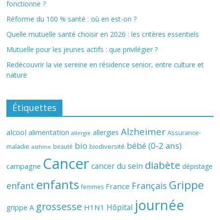
fonctionne ?
Réforme du 100 % santé : où en est-on ?
Quelle mutuelle santé choisir en 2026 : les critères essentiels
Mutuelle pour les jeunes actifs : que privilégier ?
Redécouvrir la vie sereine en résidence senior, entre culture et
nature
Étiquettes
Alzheimer
alcool
alimentation
allergies
Assurance-
allergie
bio
bébé (0-2 ans)
biodiversité
maladie
beauté
asthme
Cancer
diabète
cancer du sein
campagne
dépistage
enfants
Grippe
enfant
Français
France
femmes
journée
grossesse
Hôpital
H1N1
grippe A