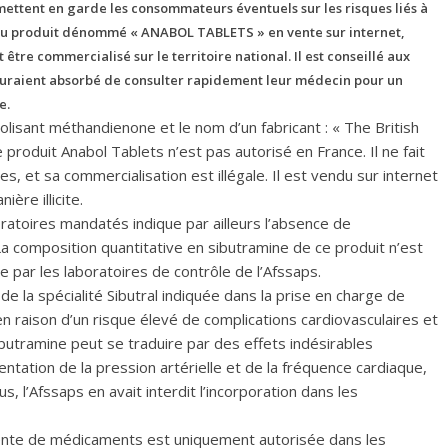
mettent en garde les consommateurs éventuels sur les risques liés à
u produit dénommé « ANABOL TABLETS » en vente sur internet,
tre commercialisé sur le territoire national. Il est conseillé aux
uraient absorbé de consulter rapidement leur médecin pour un
e.
lisant méthandienone et le nom d’un fabricant : « The British
produit Anabol Tablets n’est pas autorisé en France. Il ne fait
res, et sa commercialisation est illégale. Il est vendu sur internet
ère illicite.
ratoires mandatés indique par ailleurs l’absence de
a composition quantitative en sibutramine de ce produit n’est
e par les laboratoires de contrôle de l’Afssaps.
f de la spécialité Sibutral indiquée dans la prise en charge de
en raison d’un risque élevé de complications cardiovasculaires et
sibutramine peut se traduire par des effets indésirables
ation de la pression artérielle et de la fréquence cardiaque,
, l’Afssaps en avait interdit l’incorporation dans les
 vente de médicaments est uniquement autorisée dans les