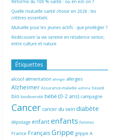
Réforme du 100 % santé : où en est-on ?
Quelle mutuelle santé choisir en 2026 : les
critères essentiels
Mutuelle pour les jeunes actifs : que privilégier ?
Redécouvrir la vie sereine en résidence senior,
entre culture et nature
Étiquettes
alcool
alimentation
allergies
allergie
Alzheimer
Assurance-maladie
beauté
asthme
bio
bébé (0-2 ans)
campagne
biodiversité
Cancer
diabète
cancer du sein
enfants
enfant
dépistage
femmes
Grippe
Français
France
grippe A