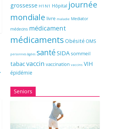
journée
grossesse
Hôpital
H1N1
mondiale
livre
Mediator
maladie
médicament
médecins
médicaments
Obésité
OMS
santé
SIDA
sommeil
personnes âgées
vaccin
tabac
VIH
vaccination
vaccins
→
épidémie
Seniors