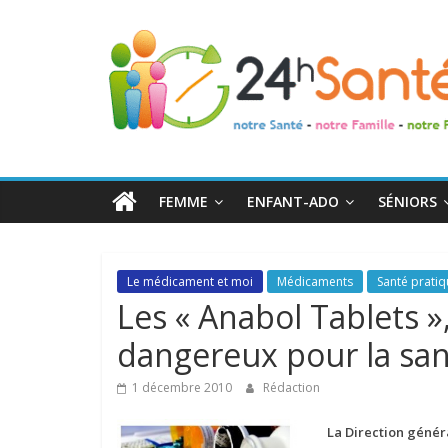
24h
Santé
La
santé
de
FEMME
ENFANT-ADO
SÉNIORS
toute
la
famille
Le médicament et moi
Médicaments
Santé prati
Les « Anabol Tablets »
dangereux pour la sa
1 décembre 2010
Rédaction
La Direction généra