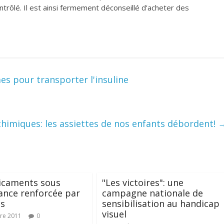
ontrôlé. Il est ainsi fermement déconseillé d’acheter des
s pour transporter l'insuline
chimiques: les assiettes de nos enfants débordent!
icaments sous
"Les victoires": une
lance renforcée par
campagne nationale de
ps
sensibilisation au handicap
visuel
re 2011
0