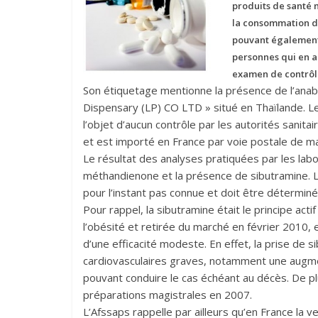
produits de santé 
la consommation d
pouvant également ê
personnes qui en a
examen de contrôl
Son étiquetage mentionne la présence de l’anabo
Dispensary (LP) CO LTD » situé en Thaïlande. Le 
l’objet d’aucun contrôle par les autorités sanitai
et est importé en France par voie postale de mani
Le résultat des analyses pratiquées par les labo
méthandienone et la présence de sibutramine. L
pour l’instant pas connue et doit être déterminé
Pour rappel, la sibutramine était le principe acti
l’obésité et retirée du marché en février 2010, 
d’une efficacité modeste. En effet, la prise de 
cardiovasculaires graves, notamment une augment
pouvant conduire le cas échéant au décès. De plus
préparations magistrales en 2007.
L’Afssaps rappelle par ailleurs qu’en France la