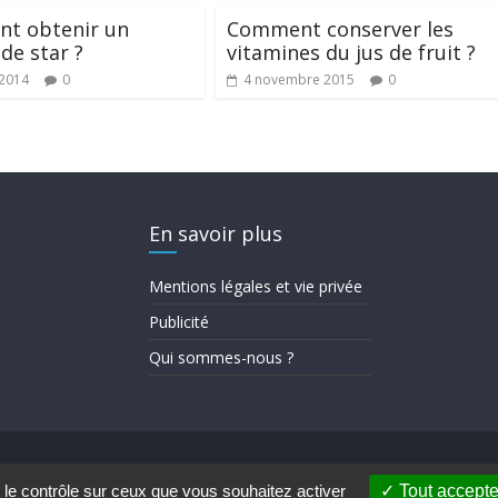
t obtenir un
Comment conserver les
 de star ?
vitamines du jus de fruit ?
 2014
0
4 novembre 2015
0
En savoir plus
Mentions légales et vie privée
Publicité
Qui sommes-nous ?
Press
.
 le contrôle sur ceux que vous souhaitez activer
Tout accepte