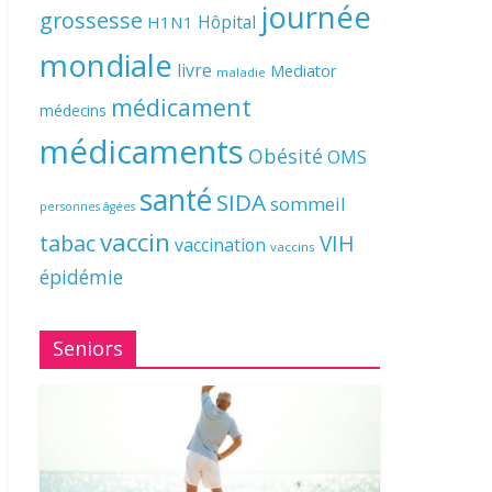
journée
grossesse
Hôpital
H1N1
mondiale
livre
Mediator
maladie
médicament
médecins
médicaments
Obésité
OMS
santé
SIDA
sommeil
personnes âgées
vaccin
tabac
VIH
vaccination
vaccins
épidémie
Seniors