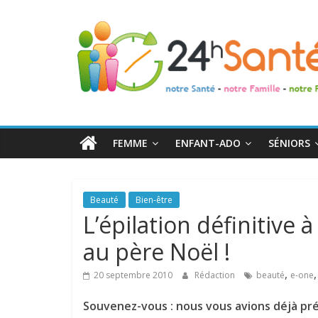
24h
Santé
La
santé
de
FEMME
ENFANT-ADO
SÉNIORS
toute
la
famille
Beauté
Bien-être
L’épilation définitiv
au père Noël !
,
20 septembre 2010
Rédaction
beauté
e-one
Souvenez-vous : nous vous avions déjà prés