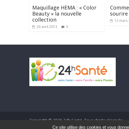
Maquillage HEMA : « Color
Commen
Beauty » la nouvelle
sourire
collection
12 mars
26 avril 2013
0
Copyright © 2026
24h Santé
. Tous droits réservés.
Theme ColorMag par
ThemeGrill.
. Propulsé par
Word
Ce site utilise des cookies et vous donne