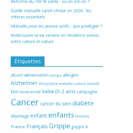
Réforme du 100 % santé : où en est-on ?
Quelle mutuelle santé choisir en 2026 : les
critères essentiels
Mutuelle pour les jeunes actifs : que privilégier ?
Redécouvrir la vie sereine en résidence senior,
entre culture et nature
Étiquettes
alcool
alimentation
allergies
allergie
Alzheimer
Assurance-maladie
beauté
asthme
bio
bébé (0-2 ans)
campagne
biodiversité
Cancer
diabète
cancer du sein
enfants
enfant
dépistage
femmes
Grippe
Français
France
grippe A